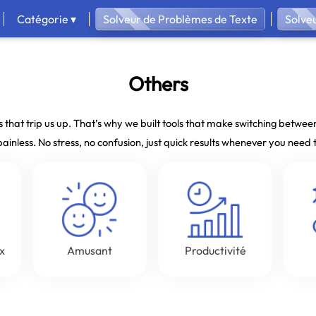
Catégorie ▾
Solveur de Problèmes de Texte
Solve
Others
s that trip us up. That’s why we built tools that make switching betwe
ainless. No stress, no confusion, just quick results whenever you need
x
Amusant
Productivité