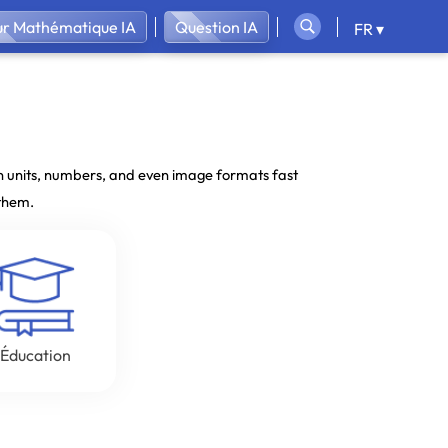
ur Mathématique IA
Question IA
FR ▾
en units, numbers, and even image formats fast
 them.
Éducation