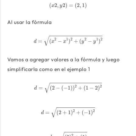
(
x
2
,
y
2
)
=
(
2
,
1
)
(
2
,
2
)
=
(
2
,
1
)
x
y
Al usar la fórmula
d
=
(
x
2
−
x
1
)
2
+
(
y
2
−
y
1
)
2
√
2
1
2
2
1
2
=
(
−
)
+
(
−
)
d
x
x
y
y
Vamos a agregar valores a la fórmula y luego
simplificarla como en el ejemplo 1
d
=
(
2
−
(
−
1
)
)
2
+
(
1
−
2
)
2
√
2
2
=
(
2
−
(
−
1
)
)
+
(
1
−
2
)
d
d
=
(
2
+
1
)
2
+
(
−
1
)
2
√
2
2
=
(
2
+
1
)
+
(
−
1
)
d
d
=
(
3
)
2
+
(
1
)
2