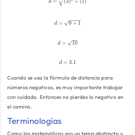
√
=
(
3
)
+
(
1
)
d
d
=
9
+
1
√
=
9
+
1
d
d
=
10
√
=
10
d
d
=
3.1
=
3.1
d
Cuando se usa la fórmula de distancia para
números negativos, es muy importante trabajar
con cuidado. Entonces no pierdes lo negativo en
el camino.
Terminologías
Como las matemáticas son un tema abstracto y