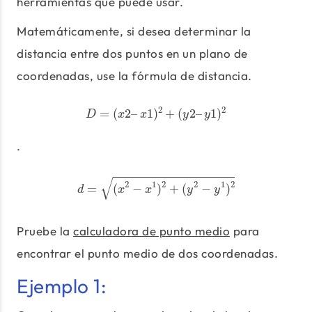
herramientas que puede usar.
Matemáticamente, si desea determinar la
distancia entre dos puntos en un plano de
coordenadas, use la fórmula de distancia.
D
=
(
x
2
–
x
1
)
2
+
(
y
2
–
y
1
)
2
2
2
=
(
2
–
1
)
+
(
2
–
1
)
D
x
x
y
y
.
d
=
(
x
2
−
x
1
)
2
+
(
y
2
−
y
1
)
2
√
2
1
2
2
1
2
=
(
−
)
+
(
−
)
d
x
x
y
y
Pruebe la
calculadora de punto medio
para
encontrar el punto medio de dos coordenadas.
Ejemplo 1: