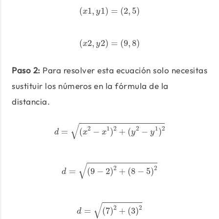
(
x
1
,
y
1
)
=
(
2
,
5
)
(
1
,
1
)
=
(
2
,
5
)
x
y
(
x
2
,
y
2
)
=
(
9
,
8
)
(
2
,
2
)
=
(
9
,
8
)
x
y
Paso 2:
Para resolver esta ecuación solo necesitas
sustituir los números en la fórmula de la
distancia.
d
=
(
x
2
−
x
1
)
2
+
(
y
2
−
y
1
)
2
√
2
1
2
2
1
2
=
(
−
)
+
(
−
)
d
x
x
y
y
d
=
(
9
−
2
)
2
+
(
8
−
5
)
2
√
2
2
=
(
9
−
2
)
+
(
8
−
5
)
d
d
=
(
7
)
2
+
(
3
)
2
√
2
2
=
(
7
)
+
(
3
)
d