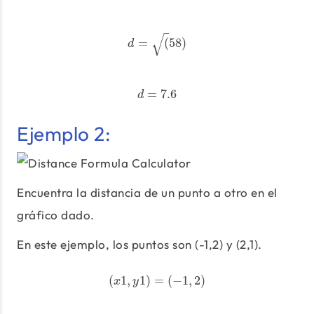
d
=
(
58
)
√
=
(
58
)
d
d
=
7.6
=
7.6
d
Ejemplo 2:
Encuentra la distancia de un punto a otro en el
gráfico dado.
En este ejemplo, los puntos son (-1,2) y (2,1).
(
x
1
,
y
1
)
=
(
−
1
,
2
)
(
1
,
1
)
=
(
−
1
,
2
)
x
y