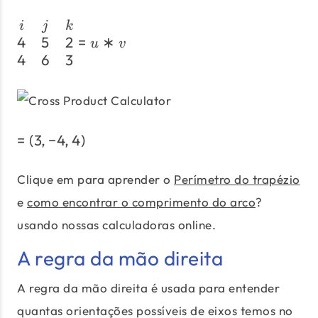
\begin{matrix}i & j & k 
i
j
k
4
5
2
=
∗
u
v
4
6
3
=
(
3
,
−
4
,
4
)
=(3,-4,4)
Clique em para aprender o
Perímetro do trapézio
e
como encontrar o comprimento do arco
?
usando nossas calculadoras online.
A regra da mão direita
A regra da mão direita é usada para entender
quantas orientações possíveis de eixos temos no