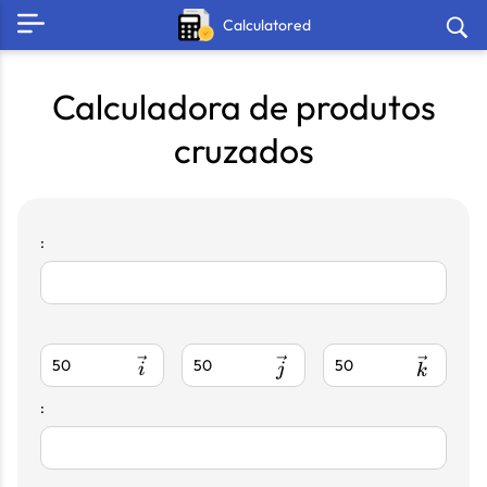
Calculatored
Calculadora de produtos
cruzados
:
\vec i
\vec j
\vec k
i
j
k
: