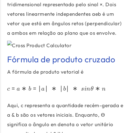
tridimensional representado pelo sinal ×. Dois
vetores linearmente independentes aeb é um
vetor que está em ângulos retos (perpendicular)
a ambos em relação ao plano que os envolve.
Fórmula de produto cruzado
A fórmula de produto vetorial é
=
∗
=
∣
∣
∗
∣
∣
c=a*b=|a|\;*\;|b|\;*\;si
∗
∗
c
a
b
a
b
s
in
θ
n
Aqui, c representa a quantidade recém-gerada e
a & b são os vetores iniciais. Enquanto, Ɵ
significa o ângulo en denota o vetor unitário