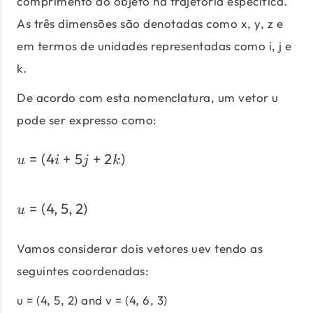
comprimento do objeto na trajetória específica.
As três dimensões são denotadas como x, y, z e
em termos de unidades representadas como i, j e
k.
De acordo com esta nomenclatura, um vetor u
pode ser expresso como:
=
(
4
+
5
+
2
)
u=(4i + 5j + 2k)
u
i
j
k
=
(
4
,
5
,
2
)
u = (4, 5, 2)
u
Vamos considerar dois vetores uev tendo as
seguintes coordenadas:
u = (4, 5, 2) and v = (4, 6, 3)