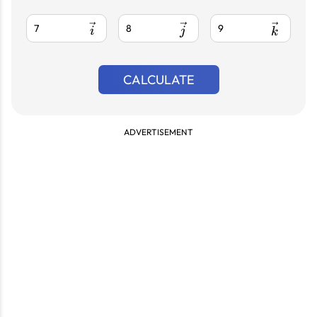
\vec i
\vec j
\vec k
i
j
k
CALCULATE
ADVERTISEMENT