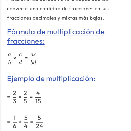
convertir una cantidad de fracciones en sus
fracciones decimales y mixtas más bajas.
Fórmula de multiplicación de
fracciones:
a
c
a
c
\dfrac{a}{b} \times \df
×
=
b
d
b
d
Ejemplo de multiplicación:
2
2
4
= \dfrac{2}{3} \times \d
=
×
=
3
5
15
1
5
5
= \dfrac{1}{6} \times \d
=
×
=
6
4
24