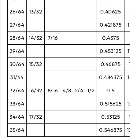
26/64
13/32
0.40625
10.
27/64
0.421875
10.
28/64
14/32
7/16
0.4375
11
29/64
0.453125
11.
30/64
15/32
0.46875
11.
31/64
0.484375
12.
32/64
16/32
8/16
4/8
2/4
1/2
0.5
33/64
0.515625
13.
34/64
17/32
0.53125
13.
35/64
0.546875
13.