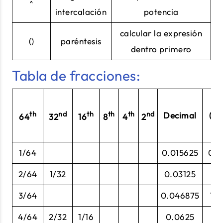
^
intercalación
potencia
calcular la expresión
()
paréntesis
dentro primero
Tabla de fracciones:
De
th
nd
th
th
th
nd
Decimal
(pu
64
32
16
8
4
2
en
1/64
0.015625
0.3
2/64
1/32
0.03125
0.
3/64
0.046875
1.1
4/64
2/32
1/16
0.0625
1.