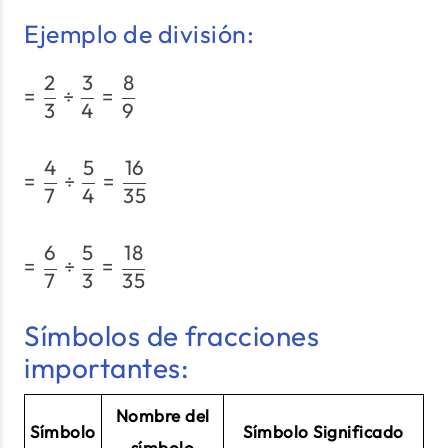
Ejemplo de división:
2
3
8
= \dfrac{2}{3} \div \dfr
=
÷
=
3
4
9
4
5
16
= \dfrac{4}{7} \div \dfr
=
÷
=
7
4
35
6
5
18
= \dfrac{6}{7} \div \dfr
=
÷
=
7
3
35
Símbolos de fracciones
importantes:
Nombre del
Símbolo
Símbolo Significado
símbolo