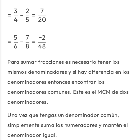
3
2
7
= \dfrac{3}{4}-\dfrac{2
=
−
=
4
5
20
5
7
−
2
= \dfrac{5}{6}-\dfrac{7}
=
−
=
6
8
48
Para sumar fracciones es necesario tener los
mismos denominadores y si hay diferencia en los
denominadores entonces encontrar los
denominadores comunes. Este es el MCM de dos
denominadores.
Una vez que tengas un denominador común,
simplemente suma los numeradores y mantén el
denominador igual.