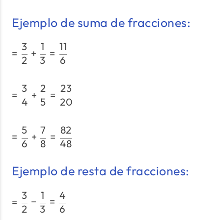
Ejemplo de suma de fracciones:
3
1
11
= \dfrac{3}{2}+\dfrac{1}
=
+
=
2
3
6
3
2
23
= \dfrac{3}{4}+\dfrac{2
=
+
=
4
5
20
5
7
82
= \dfrac{5}{6}+\dfrac{7
=
+
=
6
8
48
Ejemplo de resta de fracciones:
3
1
4
= \dfrac{3}{2}-\dfrac{1}
=
−
=
2
3
6