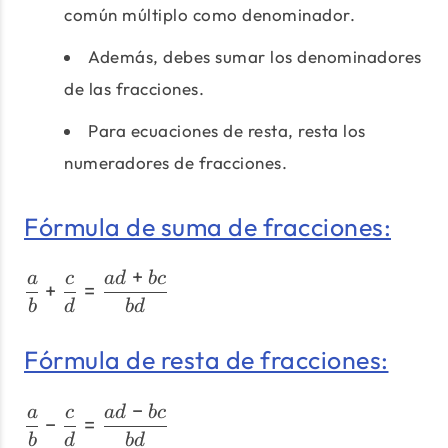
común múltiplo como denominador.
Además, debes sumar los denominadores
de las fracciones.
Para ecuaciones de resta, resta los
numeradores de fracciones.
Fórmula de suma de fracciones:
+
\dfrac{a}{b} + \dfrac{c}
a
c
a
d
b
c
+
=
b
d
b
d
Fórmula de resta de fracciones:
−
\dfrac{a}{b} - \dfrac{c}
a
c
a
d
b
c
−
=
b
d
b
d