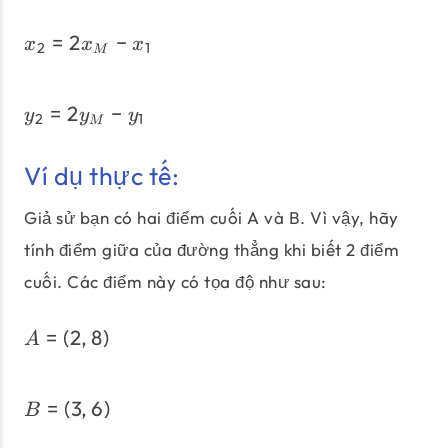
=
2
−
x_{2} = 2x_{M} - x_{1}
x
x
x
2
1
M
=
2
−
y_{2} = 2y_{M} - y_{1}
y
y
y
2
1
M
Ví dụ thực tế:
Giả sử bạn có hai điểm cuối A và B. Vì vậy, hãy
tính điểm giữa của đường thẳng khi biết 2 điểm
cuối. Các điểm này có tọa độ như sau:
=
(
2
,
8
)
A = \left(2, 8\right)
A
=
(
3
,
6
)
B = \left(3, 6\right)
B