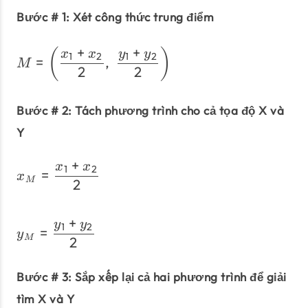
Bước # 1: Xét công thức trung điểm
+
+
M = \left(\dfrac{x_1 + x_
(
)
x
x
y
y
1
2
1
2
=
,
M
2
2
Bước # 2: Tách phương trình cho cả tọa độ X và
Y
+
x
x
x_{M} = \dfrac {x_{1} + x
1
2
=
x
M
2
+
y
y
y_{M} = \dfrac {y_{1} + y
1
2
=
y
M
2
Bước # 3: Sắp xếp lại cả hai phương trình để giải
tìm X và Y