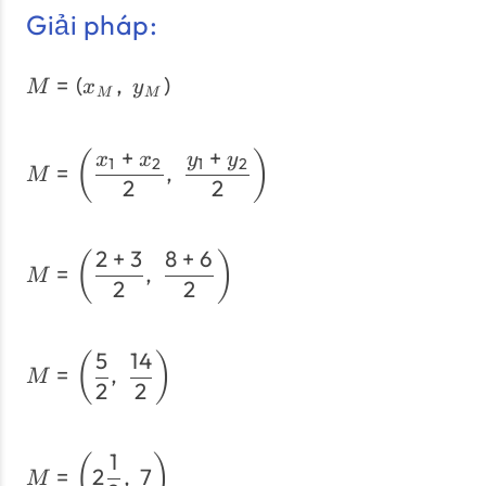
Giải pháp:
=
(
,
)
M = (x_M, \; y_M)
M
x
y
M
M
+
+
M = \left(\dfrac{x_1 + x_
(
)
x
x
y
y
1
2
1
2
=
,
M
2
2
2
+
3
8
+
6
M = \left(\dfrac{2 + 3}{2
(
)
=
,
M
2
2
5
14
M = \left(\dfrac{5}{2}, \
(
)
=
,
M
2
2
1
M = \left(2\dfrac{1}{2}, 
(
)
=
2
,
7
M