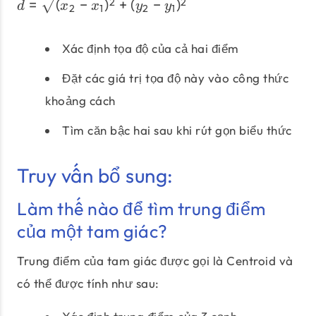
d = \sqrt {(x_{2} - x_{1})
=
(
−
)
+
(
−
)
2
2
d
x
x
y
y
2
1
2
1
Xác định tọa độ của cả hai điểm
Đặt các giá trị tọa độ này vào công thức
khoảng cách
Tìm căn bậc hai sau khi rút gọn biểu thức
Truy vấn bổ sung:
Làm thế nào để tìm trung điểm
của một tam giác?
Trung điểm của tam giác được gọi là Centroid và
có thể được tính như sau: