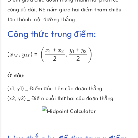
cùng độ dài. Nó nằm giữa hai điểm tham chiếu
tạo thành một đường thẳng.
Công thức trung điểm:
+
+
(x_{M}, y_{M}) = \left(\df
(
)
x
x
y
y
1
2
1
2
(
,
)
=
,
x
y
M
M
2
2
Ở đâu:
(x1, y1) _ Điểm đầu tiên của đoạn thẳng
(x2, y2) _ Điểm cuối thứ hai của đoạn thẳng