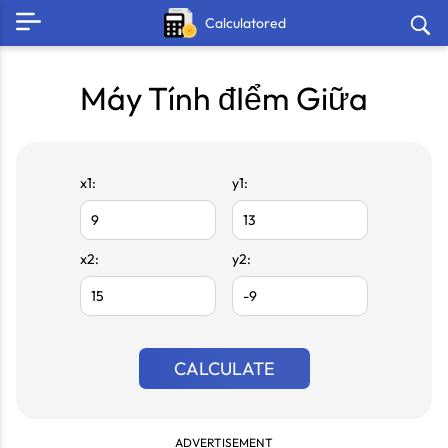
Calculatored
Máy Tính đIểm Giữa
x1:
y1:
x2:
y2:
CALCULATE
ADVERTISEMENT