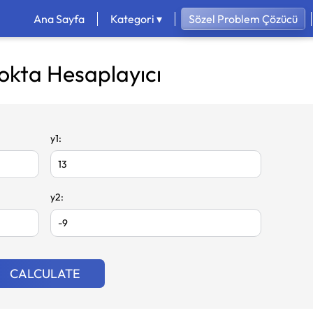
Ana Sayfa
Kategori ▾
Sözel Problem Çözücü
okta Hesaplayıcı
y1:
y2:
CALCULATE