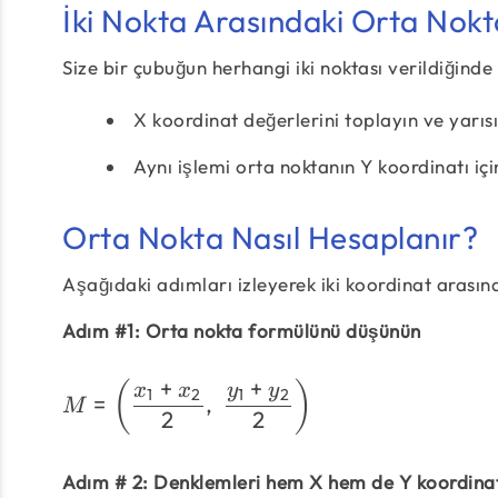
İki Nokta Arasındaki Orta Nokt
Size bir çubuğun herhangi iki noktası verildiğinde o
X koordinat değerlerini toplayın ve yarısın
Aynı işlemi orta noktanın Y koordinatı içi
Orta Nokta Nasıl Hesaplanır?
Aşağıdaki adımları izleyerek iki koordinat arasınd
Adım #1: Orta nokta formülünü düşünün
+
+
(
)
x
x
y
y
1
2
1
2
=
,
M
2
2
Adım # 2: Denklemleri hem X hem de Y koordinatla