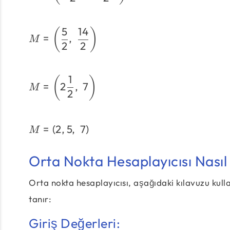
5
14
(
)
=
,
M
2
2
1
(
)
=
2
,
7
M
2
=
(
2
,
5
,
7
)
M
Orta Nokta Hesaplayıcısı Nasıl K
Orta nokta hesaplayıcısı, aşağıdaki kılavuzu kul
tanır:
Giriş Değerleri: