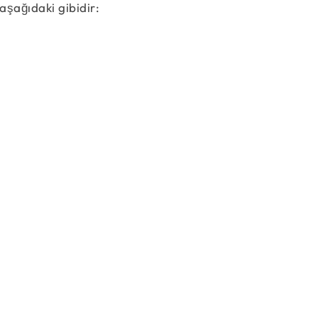
aşağıdaki gibidir:
A = \left(2, 8\right)
B = \left(3, 6\right)
M = (x_M, \; y_M)
M = \left(\dfrac{x_1 + x_2}{2}, \; \dfrac{y_
M = \left(\dfrac{2 + 3}{2}, \; \dfrac{8 + 6}