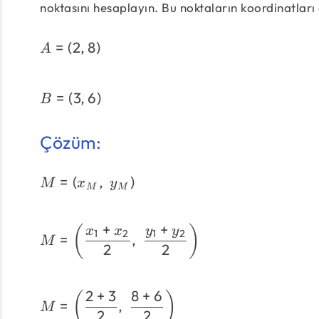
noktasını hesaplayın. Bu noktaların koordinatları 
=
(
2
,
8
)
A
=
(
3
,
6
)
B
Çözüm:
=
(
,
)
M
x
y
M
M
+
+
(
)
x
x
y
y
1
2
1
2
=
,
M
2
2
2
+
3
8
+
6
(
)
=
,
M
2
2