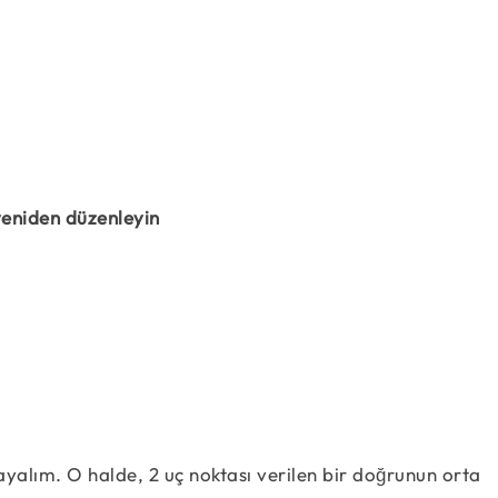
x_{M} = \dfrac {x_{1} + x_{2}} {2}
y_{M} = \dfrac {y_{1} + y_{2}} {2}
yeniden düzenleyin
x_{2} = 2x_{M} - x_{1}
y_{2} = 2y_{M} - y_{1}
ayalım. O halde, 2 uç noktası verilen bir doğrunun orta