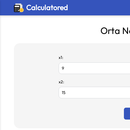
Calculatored
Orta N
x1:
x2: