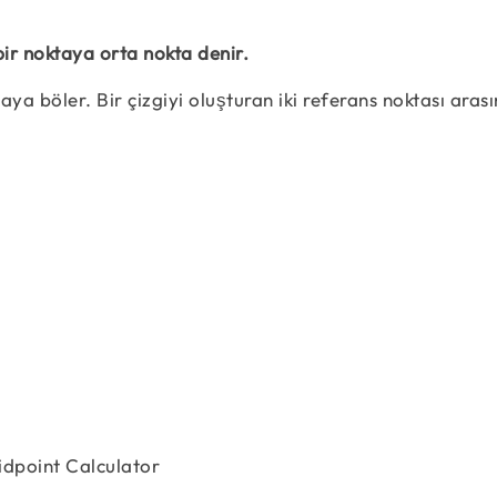
bir noktaya orta nokta denir.
aya böler. Bir çizgiyi oluşturan iki referans noktası aras
(x_{M}, y_{M}) = \left(\dfrac {x_{1} + x_{2}}