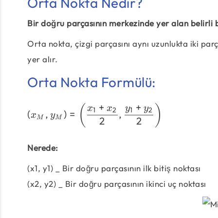
Orta Nokta Nedir?
Bir doğru parçasının merkezinde yer alan belirli 
Orta nokta, çizgi parçasını aynı uzunlukta iki parç
yer alır.
Orta Nokta Formülü:
+
+
(
)
x
x
y
y
1
2
1
2
(
,
)
=
,
x
y
M
M
2
2
Nerede:
(x1, y1) _ Bir doğru parçasının ilk bitiş noktası
(x2, y2) _ Bir doğru parçasının ikinci uç noktası