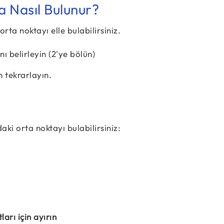
a Nasıl Bulunur?
rta noktayı elle bulabilirsiniz.
ı belirleyin (2'ye bölün)
n tekrarlayın.
aki orta noktayı bulabilirsiniz:
M = \left(\dfrac{x_1 + x_2}{2}, \; \dfrac{y_
rı için ayırın