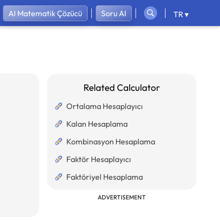
AI Matematik Çözücü
Soru AI
TR ▾
Related Calculator
Ortalama Hesaplayıcı
Kalan Hesaplama
Kombinasyon Hesaplama
Faktör Hesaplayıcı
Faktöriyel Hesaplama
ADVERTISEMENT