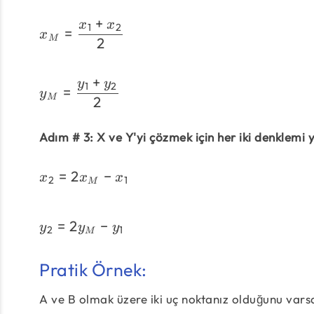
+
x
x
1
2
=
x
M
2
+
y
y
1
2
=
y
M
2
Adım # 3: X ve Y'yi çözmek için her iki denklemi 
=
2
−
x
x
x
2
1
M
=
2
−
y
y
y
2
1
M
Pratik Örnek:
A ve B olmak üzere iki uç noktanız olduğunu vars