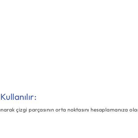
M = \left(\dfrac{5}{2}, \; \dfrac{14}{2}\rig
M = \left(2\dfrac{1}{2}, \; 7\right)
M = (2,5, \; 7)
ullanılır:
lanarak çizgi parçasının orta noktasını hesaplamanıza ol