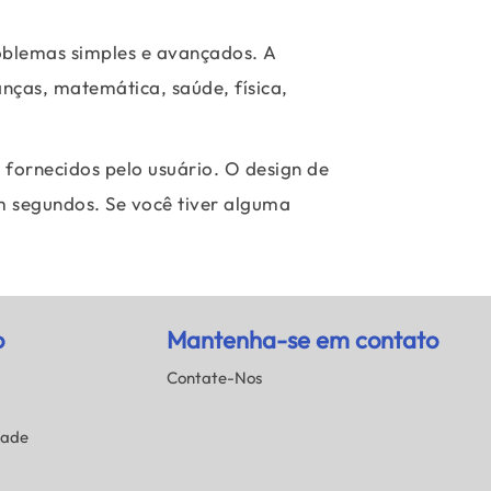
roblemas simples e avançados. A
anças, matemática, saúde, física,
 fornecidos pelo usuário. O design de
m segundos. Se você tiver alguma
o
Mantenha-se em contato
Contate-Nos
dade