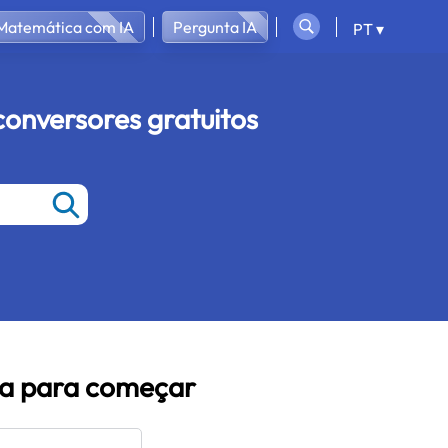
 Matemática com IA
Pergunta IA
PT ▾
conversores gratuitos
ta para começar