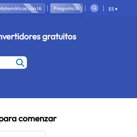
Matemáticas con IA
Pregunta IA
ES ▾
vertidores gratuitos
a para comenzar