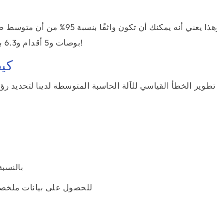
بوصات و5 أقدام و6.3 بوصات. مطلوب توفير القيم التالية والعمل على انجاحه!
كي
تطوير الخطأ القياسي للآلة الحاسبة المتوسطة لدينا لتحديد رؤى 
بالنسبة للبيانات الأولية، أدخل مجموعة البيانات فقط
للحصول على بيانات ملخصة، اكتب قيمة الانحراف المعياري وحجم العينة