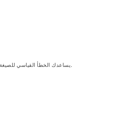
يساعدك الخطأ القياسي للصيغة المتوسطة على فهم كيفية العثور على الخطأ المعياري.
SE = \frac{s}{\sqrt{n}}