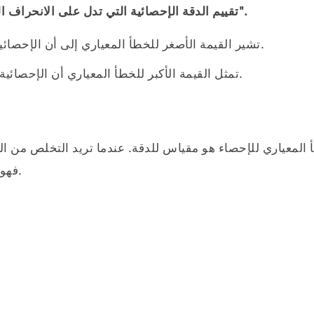
"تقييم الدقة الإحصائية التي تدل على الانحراف المعياري في التوزيع النظري على عدد كبير من السكان".
تشير القيمة الأصغر للخطأ المعياري إلى أن الإحصائية من المرجح أن تكون قريبة من قيمة السكان.
تمثل القيمة الأكبر للخطأ المعياري أن الإحصائية أقل احتمالية أن تكون قريبة من قيمة السكان.
 المعياري للإحصاء هو مقياس للدقة. عندما تريد التخلص من الأ
فهو يحدد الخطأ القياسي للمتوسط للقيم الرقمية المحددة.
SE = \frac{s}{\sqrt{n}}