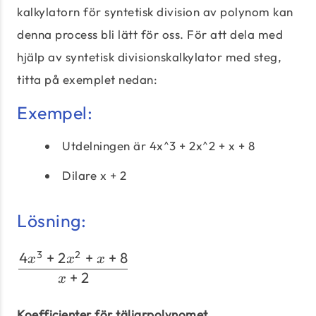
kalkylatorn för syntetisk division av polynom kan
denna process bli lätt för oss. För att dela med
hjälp av syntetisk divisionskalkylator med steg,
titta på exemplet nedan:
Exempel:
Utdelningen är 4x^3 + 2x^2 + x + 8
Dilare x + 2
Lösning:
3
2
4
+
2
+
+
8
\dfrac{4 x^{3} + 2 x^{2} +
x
x
x
+
2
x
Koefficienter för täljarpolynomet