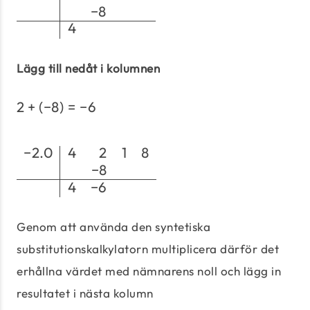
−
8
4
Lägg till nedåt i kolumnen
2
+
(
−
8
)
=
−
6
2 + (-8) = -6
−
2.0
4
2
1
8
\begin{array}{c|rrrrr
−
8
4
−
6
Genom att använda den syntetiska
substitutionskalkylatorn multiplicera därför det
erhållna värdet med nämnarens noll och lägg in
resultatet i nästa kolumn