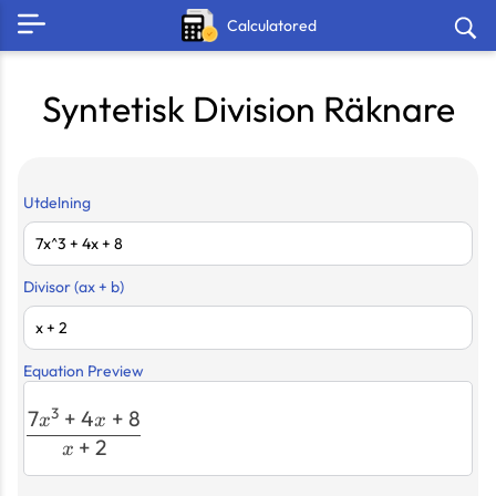
Calculatored
Syntetisk Division Räknare
Utdelning
Divisor (ax + b)
Equation Preview
3
7
+
4
+
8
\frac{7x^3 + 4x + 8}{x + 2}
x
x
+
2
x