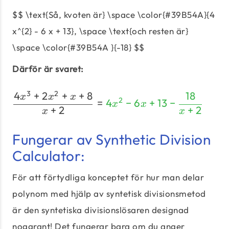
$$ \text{Så, kvoten är} \space \color{#39B54A}{4
x^{2} - 6 x + 13}, \space \text{och resten är}
\space \color{#39B54A }{-18} $$
Därför är svaret:
3
2
4
+
2
+
+
8
18
\dfrac{4 x^{3} + 2 x^{2} 
x
x
x
2
=
4
−
6
+
13
−
x
x
+
2
+
2
x
x
Fungerar av Synthetic Division
Calculator:
För att förtydliga konceptet för hur man delar
polynom med hjälp av syntetisk divisionsmetod
är den syntetiska divisionslösaren designad
noggrant! Det fungerar bara om du anger