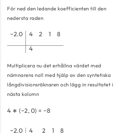
För ned den ledande koefficienten till den
nedersta raden
−
2.0
4
2
1
8
\begin{array}{c|rrrrr}
4
Multiplicera nu det erhållna värdet med
nämnarens noll med hjälp av den syntetiska
långdivisionsräknaren och lägg in resultatet i
nästa kolumn
4
∗
(
−
2
,
0
)
=
−
8
4 * (-2,0) = -8
−
2.0
4
2
1
8
\begin{array}{c|rrrrr