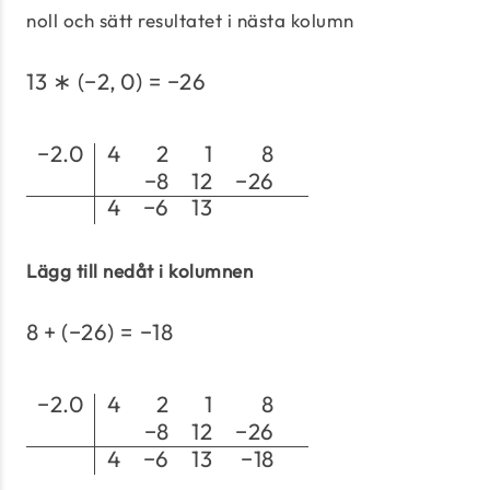
noll och sätt resultatet i nästa kolumn
13
∗
(
−
2
,
0
)
=
−
26
13 * (-2,0) = -26
−
2.0
4
2
1
8
\begin{array}{c|rrrrr
−
8
12
−
26
4
−
6
13
Lägg till nedåt i kolumnen
8
+
(
−
26
)
=
−
18
8 + (-26) = -18
−
2.0
4
2
1
8
\begin{array}{c|rrrrr
−
8
12
−
26
4
−
6
13
−
18