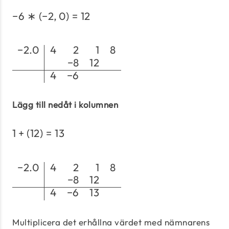
−
6
∗
(
−
2
,
0
)
=
12
-6 * (-2,0) = 12
−
2.0
4
2
1
8
\begin{array}{c|rrrrr
−
8
12
4
−
6
Lägg till nedåt i kolumnen
1
+
(
12
)
=
13
1 + (12) = 13
−
2.0
4
2
1
8
\begin{array}{c|rrrrr
−
8
12
4
−
6
13
Multiplicera det erhållna värdet med nämnarens