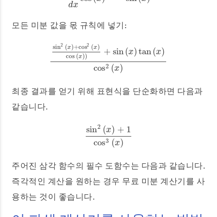
d
x
모든 미분 값을 몫 규칙에 넣기:
2
2
sin
(
)
+
cos
(
)
x
x
+
sin
(
)
tan
(
)
x
x
cos
(
)
)
x
sin
2
(
x
)
+
cos
2
(
x
)
cos
(
x
)
)
+
sin
(
x
)
tan
(
x
)
cos
2
(
x
)
2
cos
(
)
x
최종 결과를 얻기 위해 표현식을 단순화하면 다음과
같습니다.
2
sin
(
)
+
1
x
sin
2
(
x
)
+
1
cos
3
(
x
)
3
cos
(
)
x
주어진 삼각 함수의 필수 도함수는 다음과 같습니다.
즉각적인 계산을 원하는 경우 무료 미분 계산기를 사
용하는 것이 좋습니다.