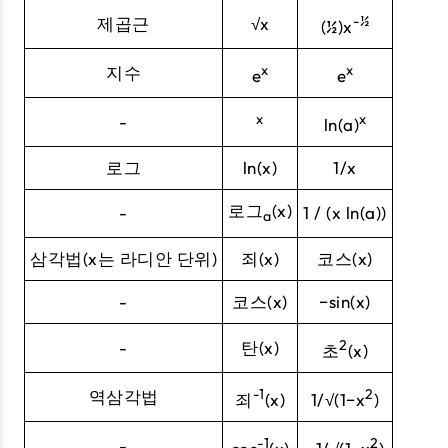
-½
제곱근
√x
(½)x
x
x
지수
e
e
x
x
-
ln(a)
로그
ln(x)
1/x
로그
(x)
-
1 / (x ln(a))
a
삼각법(x는 라디안 단위)
죄(x)
코스(x)
-
코스(x)
−sin(x)
2
-
탄(x)
초
(x)
-1
2
역삼각법
죄
(x)
1/√(1−x
)
-1
2
-