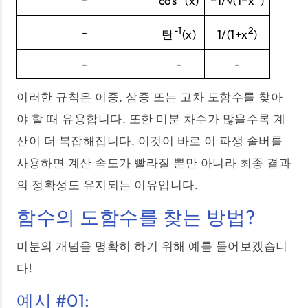
cos
(x)
−1/√(1−x
)
-1
2
-
탄
(x)
1/(1+x
)
-
-
-
이러한 규칙은 이중, 삼중 또는 고차 도함수를 찾아
야 할 때 유용합니다. 또한 미분 차수가 많을수록 계
산이 더 복잡해집니다. 이것이 바로 이 파생 솔버를
사용하면 계산 속도가 빨라질 뿐만 아니라 최종 결과
의 정확성도 유지되는 이유입니다.
함수의 도함수를 찾는 방법?
미분의 개념을 명확히 하기 위해 예를 들어보겠습니
다!
예시 #01: