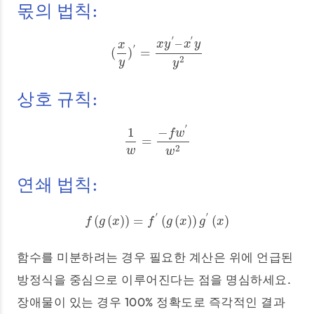
몫의 법칙:
′
′
–
x
y
x
y
x
′
(
)
=
(
x
y
)
′
=
x
y
′
–
x
′
y
y
2
2
y
y
상호 규칙:
′
−
1
f
w
=
1
w
=
−
f
w
′
w
2
2
w
w
연쇄 법칙:
′
′
(
(
)
)
=
(
(
)
)
(
)
f
(
g
(
x
)
)
=
f
′
(
g
(
x
)
)
g
′
(
x
)
f
g
x
f
g
x
g
x
함수를 미분하려는 경우 필요한 계산은 위에 언급된
방정식을 중심으로 이루어진다는 점을 명심하세요.
장애물이 있는 경우 100% 정확도로 즉각적인 결과