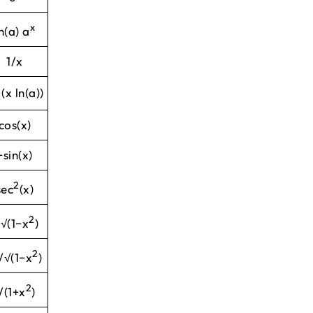
x
n(a) a
1/x
 (x ln(a))
cos(x)
−sin(x)
2
sec
(x)
2
/√(1−x
)
2
/√(1−x
)
2
/(1+x
)