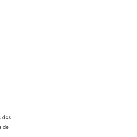
s das
a de