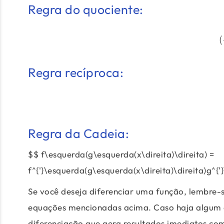
Regra do quociente:
(
Regra recíproca:
Regra da Cadeia:
$$ f\esquerda(g\esquerda(x\direita)\direita) =
f^{'}\esquerda(g\esquerda(x\direita)\direita)g^{'
Se você deseja diferenciar uma função, lembre-s
equações mencionadas acima. Caso haja algum o
diferenciação que gera resultados imediatos co