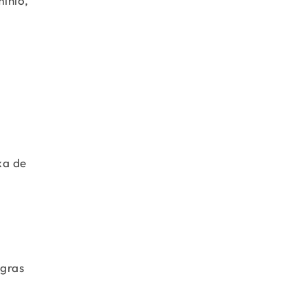
mínio,
xa de
egras