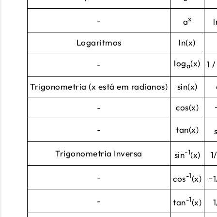
x
-
a
l
Logaritmos
ln(x)
log
(x)
-
1 /
a
Trigonometria (x está em radianos)
sin(x)
-
cos(x)
-
tan(x)
-1
Trigonometria Inversa
sin
(x)
1
-1
-
cos
(x)
−1
-1
-
tan
(x)
1