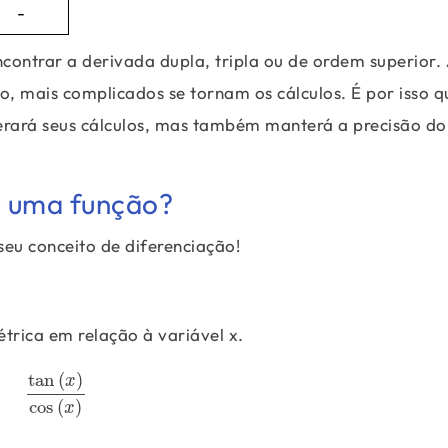
-
ncontrar a derivada dupla, tripla ou de ordem superior.
o, mais complicados se tornam os cálculos. É por isso q
erará seus cálculos, mas também manterá a precisão do
e uma função?
eu conceito de diferenciação!
trica em relação à variável x.
tan
(
)
x
tan
(
x
)
cos
(
x
)
cos
(
)
x