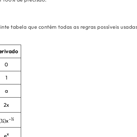
inte tabela que contém todas as regras possíveis usada
erivado
0
1
a
2x
-½
(½)x
x
e