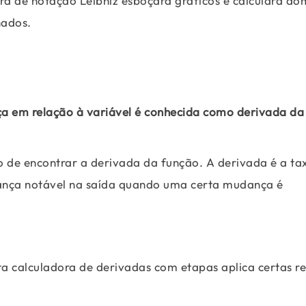
ra de notação Leibniz esboçará gráficos e calculará do
nados.
a em relação à variável é conhecida como derivada da
o de encontrar a derivada da função. A derivada é a ta
ança notável na saída quando uma certa mudança é
ta calculadora de derivadas com etapas aplica certas r