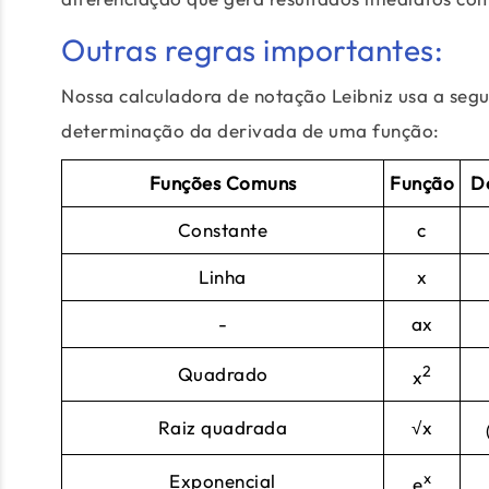
Outras regras importantes:
Nossa calculadora de notação Leibniz usa a segu
determinação da derivada de uma função:
Funções Comuns
Função
D
Constante
c
Linha
x
-
ax
2
Quadrado
x
Raiz quadrada
√x
x
Exponencial
e