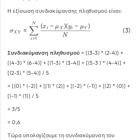
Η εξίσωση συνδιακύμανσης πληθυσμού είναι:
\begin{align} \sigma_{
N
(
−
)
(
−
)
x
μ
y
μ
∑
=
i
X
i
Y
σ
X
Y
N
=
1
i
Συνδιακύμανση πληθυσμού
= [(3-3) * (2-4)] +
[(4-3) * (6-4)] + [(1-3) * (3-4)] + [(5-3 ) * (4-4)] +
[(2-3) * (5-4)] / 5
= [(0) * (-2)] + [(1) * (2)] + [(-2) * (-1)] + [(2) * (0)] +
[(-1) * (1)] / 5
= 3/5
= 0,6
Τώρα υπολογίζουμε τη συνδιακύμανση του