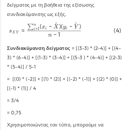
δείγματος με τη βοήθεια της εξίσωσης
συνδιακύμανσης ως εξής.
ˉ
ˉ
(
−
)
(
−
)
n
\begin{align} s_{XY} &=
∑
x
X
y
Y
=
1
i
i
=
i
s
X
Y
−
1
n
Συνδιακύμανση δείγματος
= [(3-3) * (2-4)] + [(4-
3) * (6-4)] + [(1-3) * (3-4)] + [(5-3 ) * (4-4)] + [(2-3)
* (5-4)] / 5-1
= [(0) * (-2)] + [(1) * (2)] + [(-2) * (-1)] + [(2) * (0)] +
[(-1) * (1)] / 4
= 3/4
= 0,75
Χρησιμοποιώντας τον τύπο, μπορούμε να