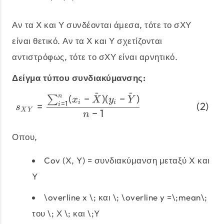
Αν τα Χ και Υ συνδέονται άμεσα, τότε το σΧΥ
είναι θετικό. Αν τα Χ και Υ σχετίζονται
αντιστρόφως, τότε το σΧΥ είναι αρνητικό.
Δείγμα τύπου συνδιακύμανσης:
ˉ
ˉ
(
−
)
(
−
)
n
\begin{align} s_{XY} &=
∑
x
X
y
Y
=
1
i
i
=
i
s
X
Y
−
1
n
Οπου,
Cov (X, Y) = συνδιακύμανση μεταξύ X και
Y
\overline x \; και \; \overline y =\;mean\;
του \; Χ \; και \;Y