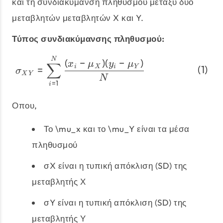
και τη συνδιακύμανση πληθυσμού μεταξύ δύο
μεταβλητών μεταβλητών X και Y.
Τύπος συνδιακύμανσης πληθυσμού:
\begin{align} \sigma_{
N
(
−
)
(
−
)
x
μ
y
μ
∑
=
i
X
i
Y
σ
X
Y
N
=
1
i
Οπου,
Το \mu_x και το \mu_Y είναι τα μέσα
πληθυσμού
σX είναι η τυπική απόκλιση (SD) της
μεταβλητής Χ
σY είναι η τυπική απόκλιση (SD) της
μεταβλητής Υ