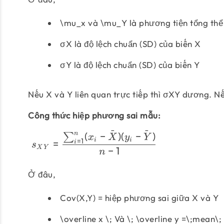
\mu_x và \mu_Y là phương tiện tổng thể
σX là độ lệch chuẩn (SD) của biến X
σY là độ lệch chuẩn (SD) của biến Y
Nếu X và Y liên quan trực tiếp thì σXY dương. N
Công thức hiệp phương sai mẫu:
ˉ
ˉ
(
−
)
(
−
)
n
∑
x
X
y
Y
=
1
i
i
=
i
s
X
Y
−
1
n
Ở đâu,
Cov(X,Y) = hiệp phương sai giữa X và Y
\overline x \; Và \; \overline y =\;mean\; 