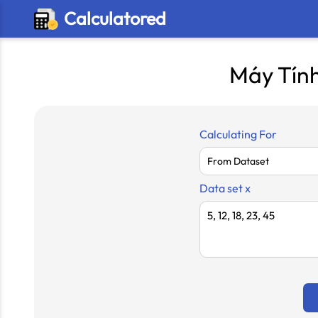
Calculatored
Máy Tín
Calculating For
Data set x