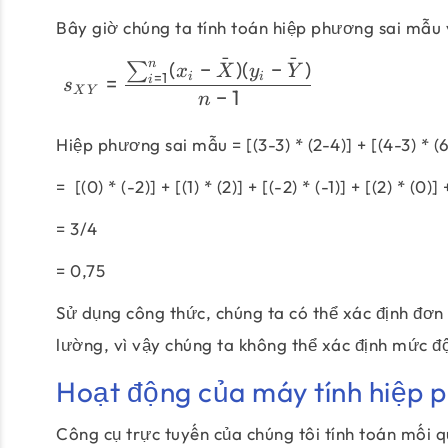
Bây giờ chúng ta tính toán hiệp phương sai mẫu 
ˉ
ˉ
(
−
)
(
−
)
n
∑
x
X
y
Y
=
1
i
i
=
i
s
X
Y
−
1
n
Hiệp phương sai mẫu = [(3-3) * (2-4)] + [(4-3) * (6-4
= [(0) * (-2)] + [(1) * (2)] + [(-2) * (-1)] + [(2) * (0)] +
= 3/4
= 0,75
Sử dụng công thức, chúng ta có thể xác định đơn
lường, vì vậy chúng ta không thể xác định mức đ
Hoạt động của máy tính hiệp p
Công cụ trực tuyến của chúng tôi tính toán mối qu