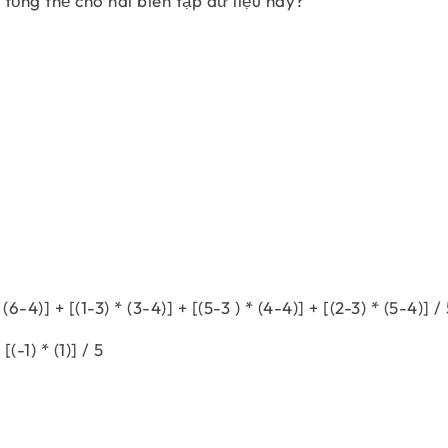
tổng thể cho hai biến tập dữ liệu này?
\begin{align} \sigma_{XY}=\sum_{i=1}^N\
-4)] + [(1-3) * (3-4)] + [(5-3 ) * (4-4)] + [(2-3) * (5-4)] /
 [(-1) * (1)] / 5