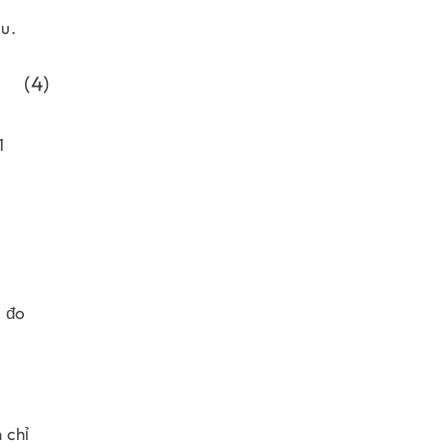
u.
(x_i-\bar{X})(y_i-\bar{Y})}{n-1}\end{align}
1
ị đo
 chỉ