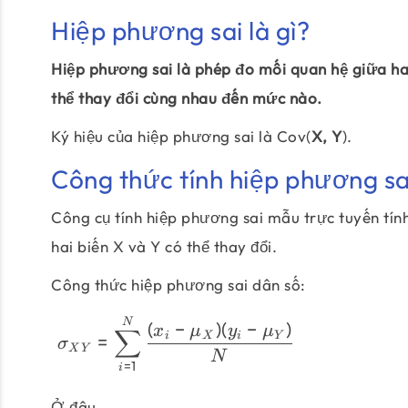
Hiệp phương sai là gì?
Hiệp phương sai là phép đo mối quan hệ giữa hai
thể thay đổi cùng nhau đến mức nào.
Ký hiệu của hiệp phương sai là Cov(
X, Y
).
Công thức tính hiệp phương sa
Công cụ tính hiệp phương sai mẫu trực tuyến tín
hai biến X và Y có thể thay đổi.
Công thức hiệp phương sai dân số:
N
(
−
)
(
−
)
x
μ
y
μ
∑
=
i
X
i
Y
σ
X
Y
N
=
1
i
Ở đâu,