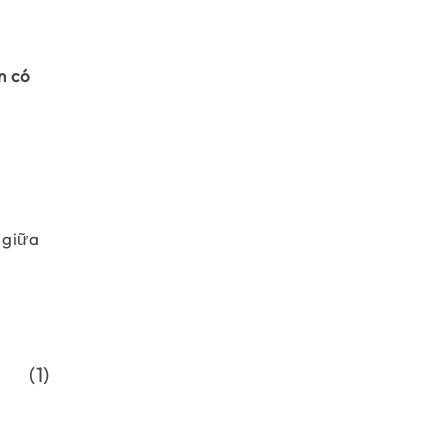
n có
 giữa
frac{(x_i-\mu_X)(y_i-\mu_Y)}{N}\end{align}