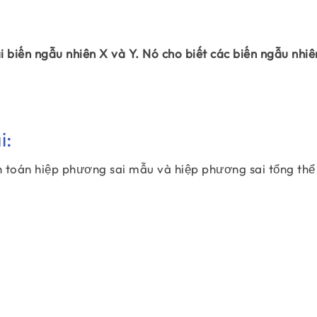
 biến ngẫu nhiên X và Y. Nó cho biết các biến ngẫu nhiê
i:
h toán hiệp phương sai mẫu và hiệp phương sai tổng thể
\begin{align} \sigma_{XY}=\sum_{i=1}^N\