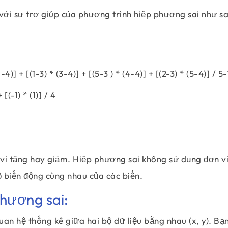
với sự trợ giúp của phương trình hiệp phương sai như sa
\begin{align} s_{XY} &=\frac{\sum_{i=1}^n
)] + [(1-3) * (3-4)] + [(5-3 ) * (4-4)] + [(2-3) * (5-4)] / 5-
 [(-1) * (1)] / 4
 vị tăng hay giảm. Hiệp phương sai không sử dụng đơn v
ộ biến động cùng nhau của các biến.
hương sai:
an hệ thống kê giữa hai bộ dữ liệu bằng nhau (x, y). Bạn