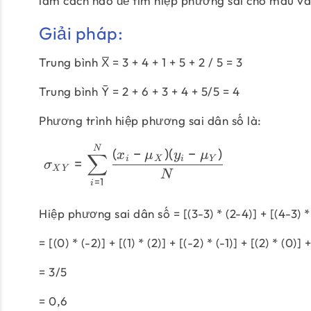
làm cách nào để tìm hiệp phương sai cho mẫu và 
Giải pháp:
Trung bình X̅ = 3 + 4 + 1 + 5 + 2 / 5 = 3
Trung bình Ȳ = 2 + 6 + 3 + 4 + 5/5 = 4
Phương trình hiệp phương sai dân số là:
N
(
−
)
(
−
)
x
μ
y
μ
∑
=
i
X
i
Y
σ
X
Y
N
=
1
i
Hiệp phương sai dân số = [(3-3) * (2-4)] + [(4-3) * (6
= [(0) * (-2)] + [(1) * (2)] + [(-2) * (-1)] + [(2) * (0)] +
= 3/5
= 0,6