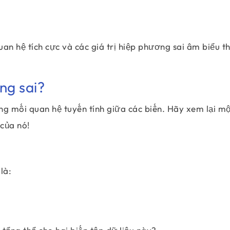
u
an hệ tích cực và các giá trị hiệp phương sai âm biểu th
ng sai?
g mối quan hệ tuyến tính giữa các biến. Hãy xem lại mộ
 của nó!
là: