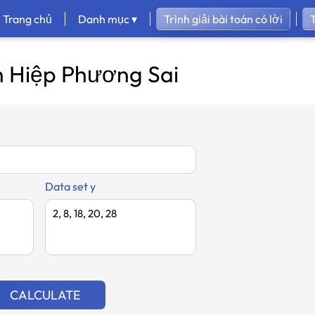
Trang chủ
Danh mục ▾
Trình giải bài toán có lời
T
h Hiệp Phương Sai
Data set y
CALCULATE