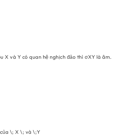
ếu X và Y có quan hệ nghịch đảo thì σXY là âm.
\begin{align} s_{XY} &=\frac{\sum_{i=1}^n
của \; X \; và \;Y