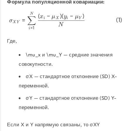
Формула популяционной ковариации:
\begin{align} \sigma_{
N
(
−
)
(
−
)
x
μ
y
μ
∑
=
i
X
i
Y
σ
X
Y
N
=
1
i
Где,
\mu_x и \mu_Y — средние значения
совокупности.
σX — стандартное отклонение (SD) X-
переменной.
σY — стандартное отклонение (SD) Y-
переменной.
Если X и Y напрямую связаны, то σXY