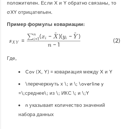
положителен. Если X и Y обратно связаны, то
σXY отрицательен.
Пример формулы ковариации:
ˉ
ˉ
(
−
)
(
−
)
n
\begin{align} s_{XY} &=
∑
x
X
y
Y
=
1
i
i
=
i
s
X
Y
−
1
n
Где,
Cov (X, Y) = ковариация между X и Y
\перечеркнуть х \; и \; \overline y
=\;среднее\; из \; ИКС \; и \;Y
n указывает количество значений
набора данных