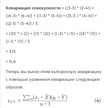
Ковариация совокупности
= [(3-3) * (2-4)] +
[(4-3) * (6-4)] + [(1-3) * (3-4)] + [(5-3 ) * (4-4)] +
[(2-3) * (5-4)] / 5
= [(0) * (-2)] + [(1) * (2)] + [(-2) * (-1)] + [(2) * (0)] +
[(-1) * (1)] / 5
= 3/5
= 0,6
Теперь мы вычисляем выборочную ковариацию
с помощью уравнения ковариации следующим
образом.
ˉ
ˉ
(
−
)
(
−
)
n
\begin{align} s_{XY} &=
∑
x
X
y
Y
=
1
i
i
=
i
s
X
Y
−
1
n