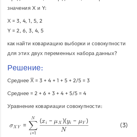
значения X и Y:
Х = 3, 4, 1, 5, 2
Y = 2, 6, 3, 4, 5
как найти ковариацию выборки и совокупности
для этих двух переменных набора данных?
Решение:
Среднее X̅ = 3 + 4 + 1 + 5 + 2/5 = 3
Среднее = 2 + 6 + 3 + 4 + 5/5 = 4
Уравнение ковариации совокупности:
\begin{align} \sigma_{
N
(
−
)
(
−
)
x
μ
y
μ
∑
=
i
X
i
Y
σ
X
Y
N
=
1
i