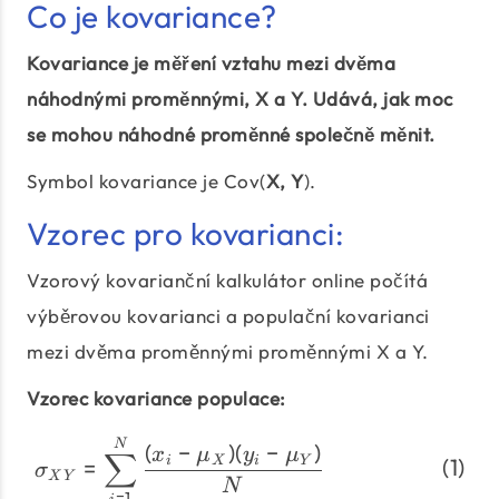
Co je kovariance?
Kovariance je měření vztahu mezi dvěma
náhodnými proměnnými, X a Y. Udává, jak moc
se mohou náhodné proměnné společně měnit.
Symbol kovariance je Cov(
X, Y
).
Vzorec pro kovarianci:
Vzorový kovarianční kalkulátor online počítá
výběrovou kovarianci a populační kovarianci
mezi dvěma proměnnými proměnnými X a Y.
Vzorec kovariance populace:
\begin{align} \sigma_{
N
(
−
)
(
−
)
x
μ
y
μ
∑
=
i
X
i
Y
σ
X
Y
N
=
1