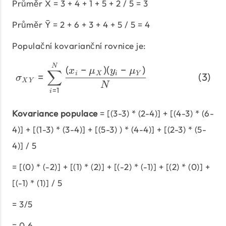
Průměr X = 3 + 4 + 1 + 5 + 2 / 5 = 3
Průměr Ȳ = 2 + 6 + 3 + 4 + 5 / 5 = 4
Populační kovarianční rovnice je:
\begin{align} \sigma_{
N
(
−
)
(
−
)
x
μ
y
μ
∑
=
i
X
i
Y
σ
X
Y
N
=
1
i
Kovariance populace
= [(3-3) * (2-4)] + [(4-3) * (6-
4)] + [(1-3) * (3-4)] + [(5-3) ) * (4-4)] + [(2-3) * (5-
4)] / 5
= [(0) * (-2)] + [(1) * (2)] + [(-2) * (-1)] + [(2) * (0)] +
[(-1) * (1)] / 5
= 3/5
= 0,6