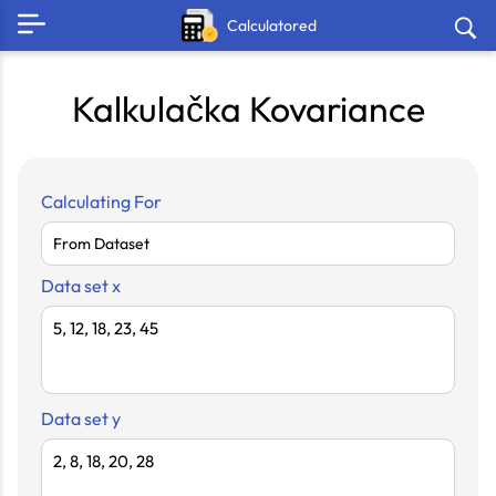
Calculatored
Kalkulačka Kovariance
Calculating For
Data set x
Data set y