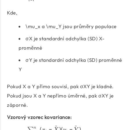
i
Kde,
\mu_x a \mu_Y jsou průměry populace
σX je standardní odchylka (SD) X-
proměnné
σY je standardní odchylka (SD) proměnné
Y
Pokud X a Y přímo souvisí, pak σXY je kladné.
Pokud jsou X a Y nepřímo úměrné, pak σXY je
záporné.
Vzorový vzorec kovariance:
ˉ
ˉ
(
−
)
(
−
)
n
x
X
y
Y