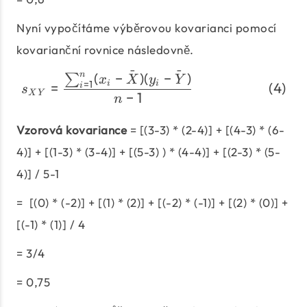
Nyní vypočítáme výběrovou kovarianci pomocí
kovarianční rovnice následovně.
ˉ
ˉ
(
−
)
(
−
)
n
\begin{align} s_{XY} &=
∑
x
X
y
Y
=
1
i
i
=
i
s
X
Y
−
1
n
Vzorová kovariance
= [(3-3) * (2-4)] + [(4-3) * (6-
4)] + [(1-3) * (3-4)] + [(5-3) ) * (4-4)] + [(2-3) * (5-
4)] / 5-1
= [(0) * (-2)] + [(1) * (2)] + [(-2) * (-1)] + [(2) * (0)] +
[(-1) * (1)] / 4
= 3/4
= 0,75