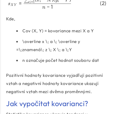
\begin{align} s_{XY} &=
∑
=
1
i
i
=
i
s
X
Y
−
1
n
Kde,
Cov (X, Y) = kovariance mezi X a Y
\overline x \; a \; \overline y
=\;znamená\; z \; X \; a \;Y
n označuje počet hodnot souboru dat
Pozitivní hodnoty kovariance vyjadřují pozitivní
vztah a negativní hodnoty kovariance ukazují
negativní vztah mezi dvěma proměnnými.
Jak vypočítat kovarianci?