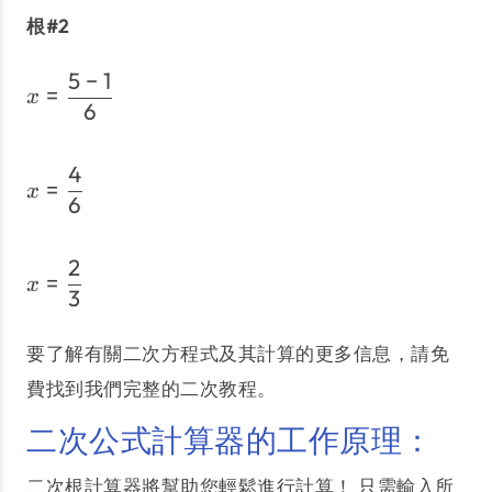
根#2
5
−
1
x = \dfrac{5-1}{6}
=
x
6
4
x = \dfrac{4}{6}
=
x
6
2
x = \dfrac{2}{3}
=
x
3
要了解有關二次方程式及其計算的更多信息，請免
費找到我們完整的二次教程。
二次公式計算器的工作原理：
二次根計算器將幫助您輕鬆進行計算！ 只需輸入所