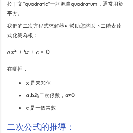
拉丁文“quadratic”一詞源自quadratum，通常用於
平方。
我們的二次方程式求解器可幫助您將以下二階表達
式化簡為根：
2
+
+
=
0
ax^2 + bx + c = 0
a
x
b
x
c
在哪裡，
x
是未知值
a,b
為二次係數，
a≠0
c
是一個常數
二次公式的推導：