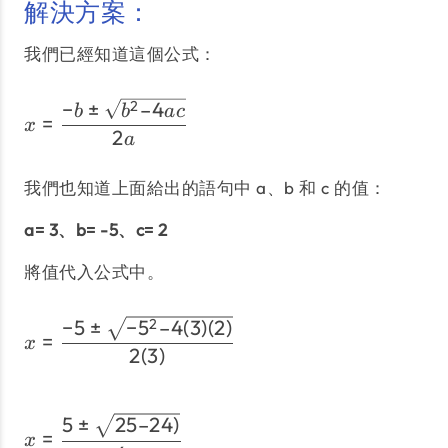
解決方案：
我們已經知道這個公式：
x = \dfrac{-b \pm \sqrt
−
±
–4
2
b
b
a
c
=
x
2
a
我們也知道上面給出的語句中 a、b 和 c 的值：
a= 3、b= -5、c= 2
將值代入公式中。
−
5
±
−
5
–4
(
3
)
(
2
)
x = \dfrac{-5 \pm \sqrt{
2
=
x
2
(
3
)
5
±
25–24
)
x = \dfrac{5 \pm \sqrt{2
=
x