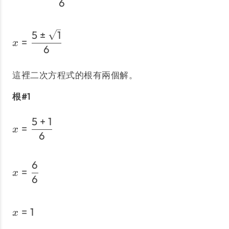
6
5
±
1
x = \dfrac{5 \pm \sqrt{1
=
x
6
這裡二次方程式的根有兩個解。
根#1
5
+
1
x = \dfrac{5+1}{6}
=
x
6
6
x =\dfrac{6}{6}
=
x
6
=
1
x = 1
x