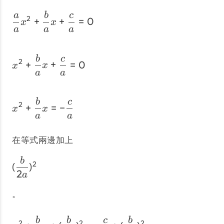
\dfrac{a}{a}x^2 + \dfrac
a
b
c
2
+
+
=
0
x
x
a
a
a
x^2 + \dfrac{b}{a}x + \d
b
c
2
+
+
=
0
x
x
a
a
x^2 + \dfrac{b}{a}x = -\
b
c
2
+
=
−
x
x
a
a
在等式兩邊加上
(\frac{b}{2a})^2
b
2
(
)
2
a
。
x^2 + \dfrac{b}{a}x + (\
b
b
c
b
2
2
2