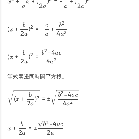
+
+
(
)
=
−
+
(
)
x
x
2
2
a
a
a
a
2
(x + \dfrac{b}{2a})^2 = 
b
c
b
2
(
+
)
=
−
+
x
2
4
2
a
a
a
2
–4
(x + \dfrac{b}{2a})^2 =
b
b
a
c
2
(
+
)
=
x
2
4
2
a
a
等式兩邊同時開平方根。
\sqrt{(x + \dfrac{b}{2a
2
–4
b
b
a
c
(
+
)
=
±
2
x
2
4
2
a
a
x + \dfrac{b}{2a} = \pm
–4
2
b
b
a
c
+
=
±
x
2
2
a
a