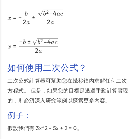
x = -\dfrac{b}{2a} \pm 
–4
2
b
b
a
c
=
−
±
x
2
2
a
a
x = \dfrac{-b \pm \sqrt
−
±
–4
2
b
b
a
c
=
x
2
a
如何使用二次公式？
二次公式計算器可幫助您在幾秒鐘內求解任何二次
方程式。 但是，如果您的目標是透過手動計算實現
的，則必須深入研究範例以探索更多內容。
例子：
假設我們有 3x^2 - 5x + 2 = 0。