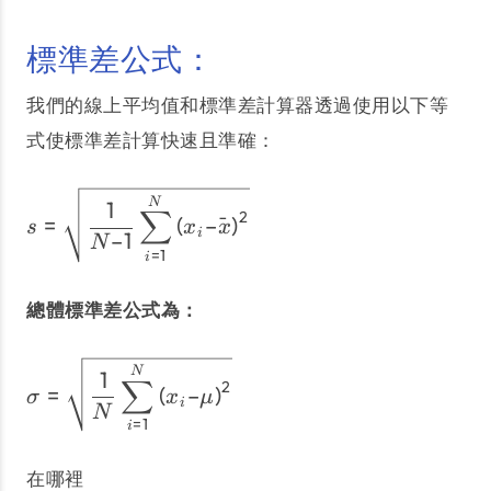
標準差公式：
我們的線上平均值和標準差計算器透過使用以下等
式使標準差計算快速且準確：
s = \sqrt{\dfrac{1}{N – 1
N
1
∑
2
=
(
–
ˉ
)
s
x
x
i
–1
N
=
1
i
總體標準差公式為：
σ = \sqrt{\dfrac{1}{N} \
N
1
∑
2
=
(
–
)
σ
x
μ
i
N
=
1
i
在哪裡