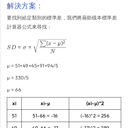
解決方案：
要找到給定類別的標準差，我們將藉助樣本標準差
計算器公式來尋找：
SD = σ = \sqrt\frac{\su
(
−
µ
)
2
∑
x
=
=
S
D
σ
N
µ = 51+49+45+91+94/5
µ = 330/5
µ = 66
xi
xi-µ
(xi-µ)^2
51
51-66 = -16
(-16)^2 = 256
49
49-66 = -17
(-17)^2 = 289