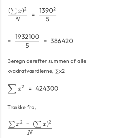
2
2
(
)
139
0
\frac{(\sum x)^2}{N}\;=
∑
x
=
5
N
1932100
=\;\frac{1932100} {5}\
=
=
386420
5
Beregn derefter summen af ​​alle
kvadratværdierne, ∑x2
∑
\sum x^2\;=\; 424300
2
=
424300
x
Trække fra,
2
2
−
(
)
\frac{\sum x^2\;-\;(\su
∑
∑
x
x
N