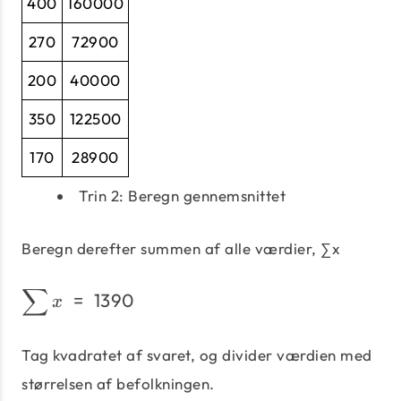
400
160000
270
72900
200
40000
350
122500
170
28900
Trin 2: Beregn gennemsnittet
Beregn derefter summen af ​​alle værdier, ∑x
∑
\sum x\;=\;1390
=
1390
x
Tag kvadratet af svaret, og divider værdien med
størrelsen af ​​befolkningen.