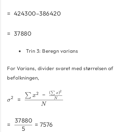
=
424300–386420
=\;424300–386420
=
37880
=\;37880
Trin 3: Beregn varians
For Varians, divider svaret med størrelsen af ​​
befolkningen,
2
(
)
σ^2\;=\;\frac{\sum x^2\
∑
2
−
x
∑
x
2
=
N
σ
N
37880
=\;\frac{37880} {5}=75
=
=
7576
5