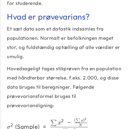
for studerende.
Hvad er prøvevarians?
Et sæt data som et datastik indsamles fra
populationen. Normalt er befolkningen meget
stor, og fuldstændig optælling af alle værdier er
umulig.
Hovedsageligt tages stikprøven fra en population
med håndterbar størrelse, f.eks. 2.000, og disse
data bruges til beregninger. Følgende
prøvevariansformel bruges til
prøvevariansligning:
2
(
)
σ^2\;\text{(Sample)}\;=
∑
2
−
x
∑
x
2
(Sample)
=
N
σ