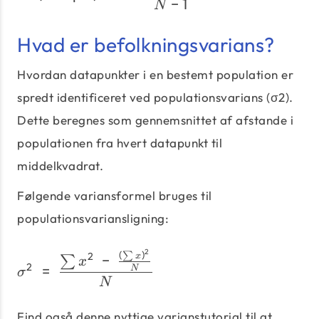
−
1
N
Hvad er befolkningsvarians?
Hvordan datapunkter i en bestemt population er
spredt identificeret ved populationsvarians (σ2).
Dette beregnes som gennemsnittet af afstande i
populationen fra hvert datapunkt til
middelkvadrat.
Følgende variansformel bruges til
populationsvariansligning:
2
(
)
σ^2\;=\;\frac{\sum x^2\
∑
2
−
x
∑
x
2
=
N
σ
N
Find også denne nyttige varianstutorial til at