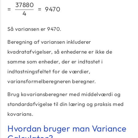
37880
=\;\frac{37880}{4}\;=\
=
=
9470
4
Så variansen er 9470.
Beregning af variansen inkluderer
kvadratafvigelser, så enhederne er ikke de
samme som enheder, der er indtastet i
indtastningsfeltet for de værdier,
variansformelberegneren beregner.
Brug kovariansberegner med middelværdi og
standardafvigelse til din læring og praksis med
kovarians.
Hvordan bruger man Variance