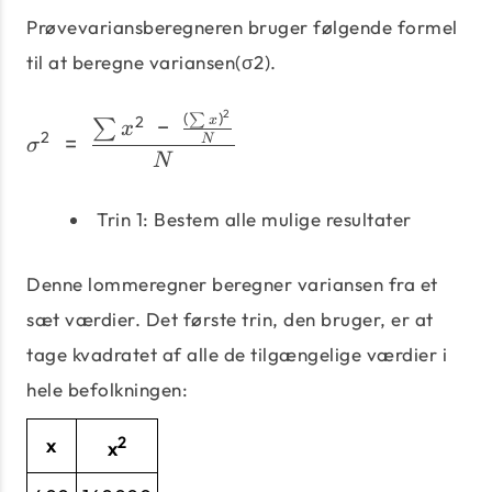
Prøvevariansberegneren bruger følgende formel
til at beregne variansen(σ2).
2
(
)
σ^2\;=\;\frac{\sum x^2\
∑
2
−
x
∑
x
2
=
N
σ
N
Trin 1: Bestem alle mulige resultater
Denne lommeregner beregner variansen fra et
sæt værdier. Det første trin, den bruger, er at
tage kvadratet af alle de tilgængelige værdier i
hele befolkningen:
2
x
x