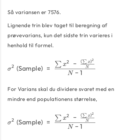
Så variansen er 7576.
Lignende trin blev taget til beregning af
prøvevarians, kun det sidste trin varieres i
henhold til formel.
2
(
)
σ^2\;\text{(Sample)}\;=
∑
2
−
x
∑
x
2
(Sample)
=
N
σ
−
1
N
For Varians skal du dividere svaret med en
mindre end populationens størrelse,
2
(
)
σ^2\;\text{(Sample)}\;=
∑
2
−
x
∑
x
2
(Sample)
=
N
σ
−
1
N