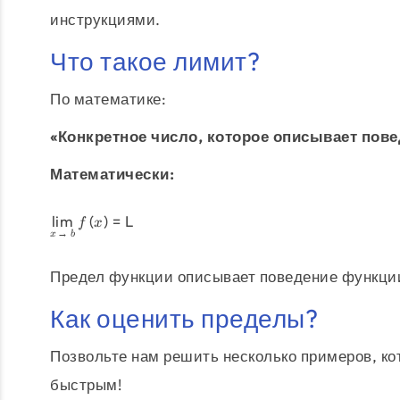
инструкциями.
Что такое лимит?
По математике:
«Конкретное число, которое описывает пов
Математически:
l
i
m
(
)
=
L
f
x
→
x
b
Предел функции описывает поведение функции 
Как оценить пределы?
Позвольте нам решить несколько примеров, ко
быстрым!