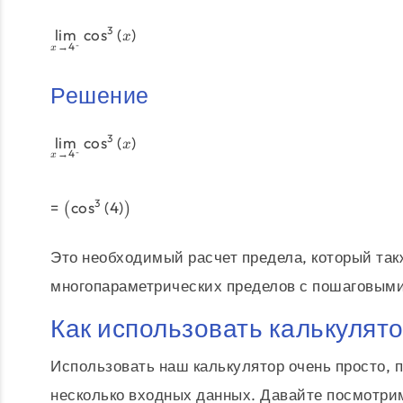
3
l
i
m
c
o
s
(
)
x
-
→
4
x
Решение
3
l
i
m
c
o
s
(
)
x
-
→
4
x
3
=
c
o
s
(
4
)
(
)
Это необходимый расчет предела, который та
многопараметрических пределов с пошаговым
Как использовать калькулят
Использовать наш калькулятор очень просто, 
несколько входных данных. Давайте посмотрим