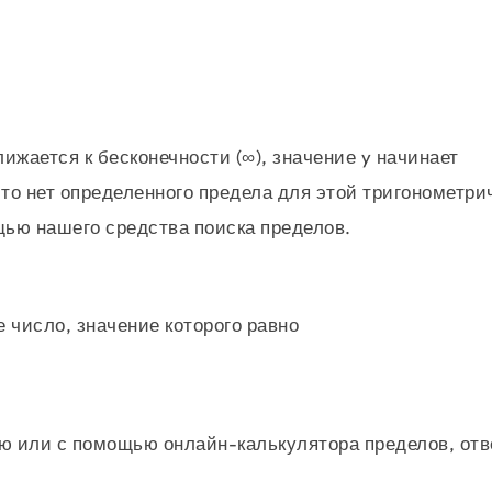
лижается к бесконечности (∞), значение y начинает
 что нет определенного предела для этой тригонометри
щью нашего средства поиска пределов.
 число, значение которого равно
e = 2,71 = 2,718281828459045…
ую или с помощью онлайн-калькулятора пределов, от