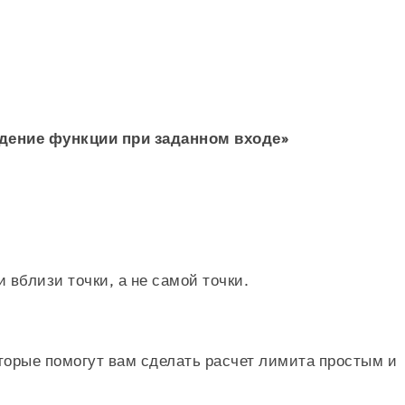
едение функции при заданном входе»
\lim_{x\to\ b} f \left( x \right) = \text{L}
вблизи точки, а не самой точки.
торые помогут вам сделать расчет лимита простым и