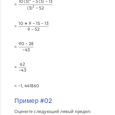
10
(
3
)
−
5
(
3
)
−
13
=
2
(
3
)
−
52
10
∗
9
−
15
−
13
=
9
−
52
90
−
28
=
−
43
62
=
−
43
=
−
1
,
441860
Пример #02
Оцените следующий левый предел: