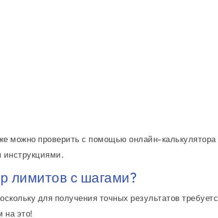
\lim_{x \to 4^\mathtt{\text{-}}} \cos^{3}{\left(x \r
\lim_{x \to 4^\mathtt{\text{-}}} \cos^{3}{\left(x \r
= \left(\cos^{3}{\left(4 \right)}\right)
кже можно проверить с помощью онлайн-калькулятора
и инструкциями.
ор лимитов с шагами?
поскольку для получения точных результатов требует
 на это!