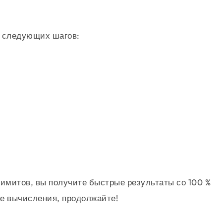
 следующих шагов:
\lim_{x \to 3^\mathtt{\text{+}}} \frac{10x^{2} - 5x 
\lim_{x \to 3^\mathtt{\text{+}}} \frac{10 x^{2} - 5 x
имитов, вы получите быстрые результаты со 100 %
ые вычисления, продолжайте!