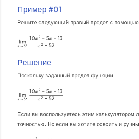
Пример #01
Решите следующий правый предел с помощью
2
10
−
5
−
13
x
x
l
i
m
−
52
2
+
→
3
x
x
Решение
Поскольку заданный предел функции
2
10
−
5
−
13
x
x
l
i
m
−
52
2
+
→
3
x
x
Если вы воспользуетесь этим калькулятором л
точностью. Но если вы хотите освоить и ручн
2