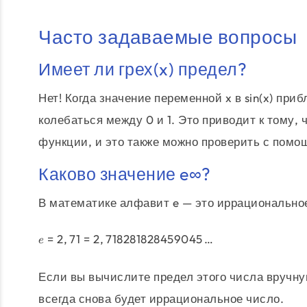
Часто задаваемые вопросы
Имеет ли грех(x) предел?
Нет! Когда значение переменной x в sin(x) приб
колебаться между 0 и 1. Это приводит к тому,
функции, и это также можно проверить с помо
Каково значение e∞?
В математике алфавит e — это иррациональное
=
2
,
71
=
2
,
718281828459045
…
e
Если вы вычислите предел этого числа вручн
всегда снова будет иррациональное число.