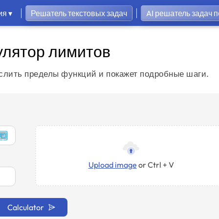
ия ▾
Решатель текстовых задач
AI решатель задач 
улятор лимитов
слить пределы функций и покажет подробные шаги.
Upload image
or Ctrl + V
Calculator