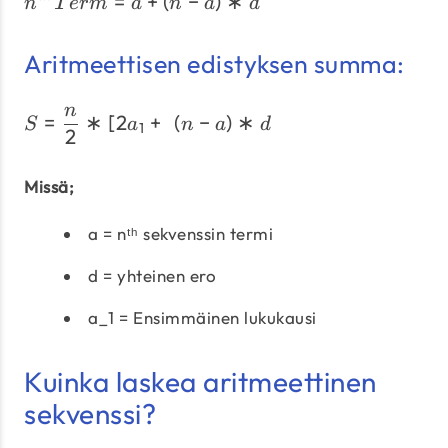
=
+
(
−
)
n^{th} Term = a + \left(n
∗
n
T
er
m
a
n
a
d
Aritmeettisen edistyksen summa:
n
S = \frac{n}{2} * [2a_{1}
=
∗
[
2
+
(
−
)
∗
S
a
n
a
d
1
2
Missä;
a = nᵗʰ sekvenssin termi
d = yhteinen ero
a_1 = Ensimmäinen lukukausi
Kuinka laskea aritmeettinen
sekvenssi?