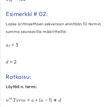
32
Esimerkki # 02:
Laske aritmeettisen sekvenssin enintään 10 termin
summa seuraavilla määritteillä:
=
3
a_{1} = 3
a
1
=
2
d = 2
d
Ratkaisu:
Löytää n. termi:
=
+
(
−
1
)
∗
n^{th} Term = a + \left(n
t
h
n
T
er
m
a
n
d