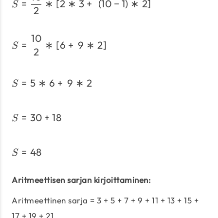
=
∗
[
2
∗
3
+
(
10
−
1
)
∗
2
]
S
2
10
S = \frac{10}{2} * [6 + 9
=
∗
[
6
+
9
∗
2
]
S
2
=
5
∗
6
+
9
∗
2
S = 5 * 6 + 9 * 2
S
=
30
+
18
S = 30 + 18
S
=
48
S = 48
S
Aritmeettisen sarjan kirjoittaminen:
Aritmeettinen sarja = 3 + 5 + 7 + 9 + 11 + 13 + 15 +
17 + 19 + 21