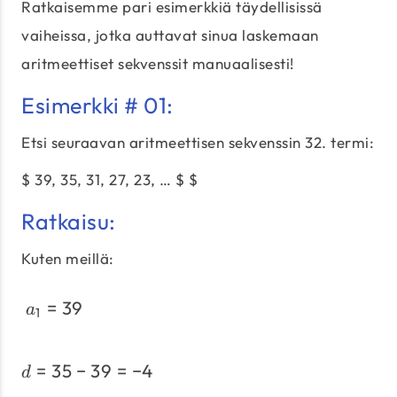
Ratkaisemme pari esimerkkiä täydellisissä
vaiheissa, jotka auttavat sinua laskemaan
aritmeettiset sekvenssit manuaalisesti!
Esimerkki # 01:
Etsi seuraavan aritmeettisen sekvenssin 32. termi:
$ 39, 35, 31, 27, 23, … $ $
Ratkaisu:
Kuten meillä:
=
39
a_{1} = 39
a
1
=
35
−
39
=
−
4
d = 35 - 39 = -4
d