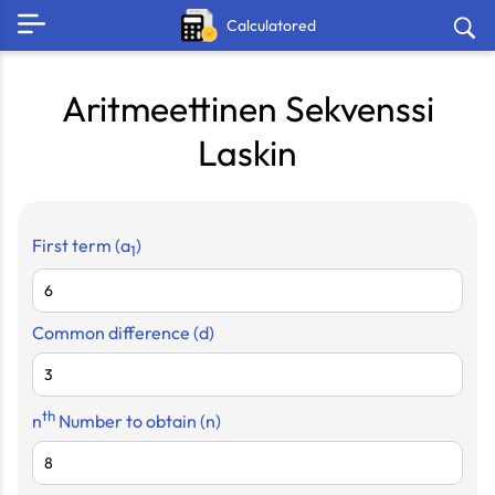
Calculatored
Aritmeettinen Sekvenssi
Laskin
First term
(a
)
1
Common difference
(d)
th
n
Number to obtain
(n)