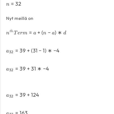
=
32
n = 32
n
Nyt meillä on
=
+
(
−
)
n^{th} Term = a + \left(n
∗
t
h
n
T
er
m
a
n
a
d
=
39
+
(
31
−
1
)
∗
−
4
a_{32} = 39 + \left(31-1\
a
32
=
39
+
31
∗
−
4
a_{32} = 39 + 31 * -4
a
32
=
39
+
124
a_{32} = 39 + 124
a
32
=
163
a_{32} = 163
a