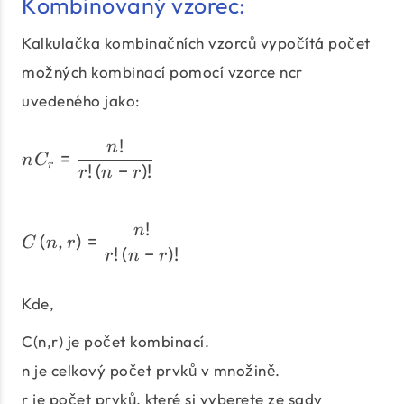
Kombinovaný vzorec:
Kalkulačka kombinačních vzorců vypočítá počet
možných kombinací pomocí vzorce ncr
uvedeného jako:
!
nC_{r} = \dfrac{n!}{r!\le
n
=
n
C
r
!
(
−
)
!
r
n
r
!
C\left(n,r\right) = \dfra
n
(
,
)
=
C
n
r
!
(
−
)
!
r
n
r
Kde,
C(n,r) je počet kombinací.
n je celkový počet prvků v množině.
r je počet prvků, které si vyberete ze sady