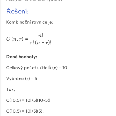
Řešení:
Kombinační rovnice je:
!
C\left(n,r\right) = \dfra
n
(
,
)
=
C
n
r
!
(
−
)
!
r
n
r
Dané hodnoty:
Celkový počet učitelů (n) = 10
Vybráno (r) = 5
Tak,
C(10,5) = 10!/5!(10-5)!
C(10,5) = 10!/5!(5)!