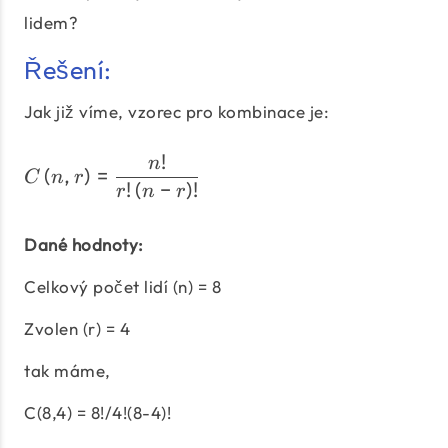
lidem?
Řešení:
Jak již víme, vzorec pro kombinace je:
!
C\left(n,r\right) = \dfra
n
(
,
)
=
C
n
r
!
(
−
)
!
r
n
r
Dané hodnoty:
Celkový počet lidí (n) = 8
Zvolen (r) = 4
tak máme,
C(8,4) = 8!/4!(8-4)!