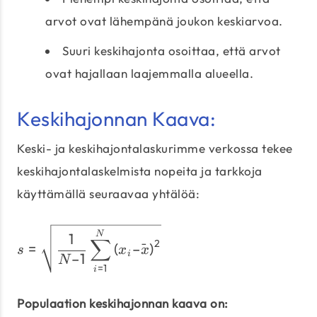
arvot ovat lähempänä joukon keskiarvoa.
Suuri keskihajonta osoittaa, että arvot
ovat hajallaan laajemmalla alueella.
Keskihajonnan Kaava:
Keski- ja keskihajontalaskurimme verkossa tekee
keskihajontalaskelmista nopeita ja tarkkoja
käyttämällä seuraavaa yhtälöä:
s = \sqrt{\dfrac{1}{N – 1
N
1
∑
2
=
(
–
ˉ
)
s
x
x
i
–1
N
=
1
i
Populaation keskihajonnan kaava on: