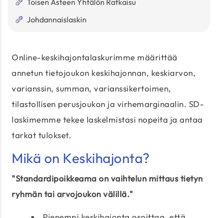
Toisen Asteen Yhtälön Ratkaisu
Johdannaislaskin
Online-keskihajontalaskurimme määrittää
annetun tietojoukon keskihajonnan, keskiarvon,
varianssin, summan, varianssikertoimen,
tilastollisen perusjoukon ja virhemarginaalin. SD-
laskimemme tekee laskelmistasi nopeita ja antaa
tarkat tulokset.
Mikä on Keskihajonta?
"Standardipoikkeama on vaihtelun mittaus tietyn
ryhmän tai arvojoukon välillä."
Pienempi keskihajonta osoittaa, että