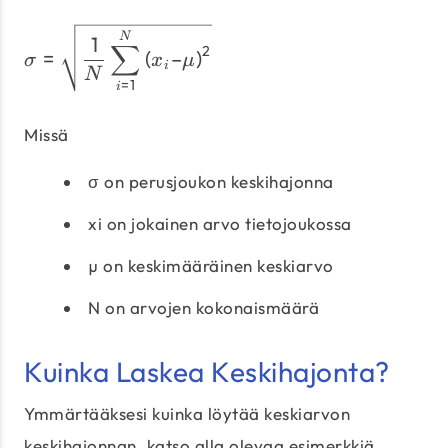
σ = \sqrt{\dfrac{1}{N} \
N
1
∑
2
=
(
–
)
σ
x
μ
i
N
=
1
i
Missä
σ on perusjoukon keskihajonna
xi on jokainen arvo tietojoukossa
µ on keskimääräinen keskiarvo
N on arvojen kokonaismäärä
Kuinka Laskea Keskihajonta?
Ymmärtääksesi kuinka löytää keskiarvon
keskihajonnan, katso alla olevaa esimerkkiä.