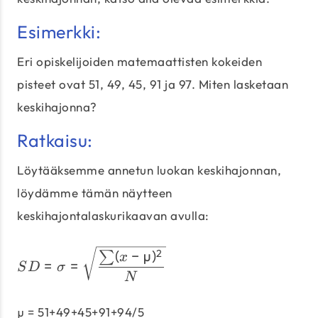
Esimerkki:
Eri opiskelijoiden matemaattisten kokeiden
pisteet ovat 51, 49, 45, 91 ja 97. Miten lasketaan
keskihajonna?
Ratkaisu:
Löytääksemme annetun luokan keskihajonnan,
löydämme tämän näytteen
keskihajontalaskurikaavan avulla:
SD = σ = \sqrt\frac{\su
(
−
µ
)
2
∑
x
=
=
S
D
σ
N
µ = 51+49+45+91+94/5