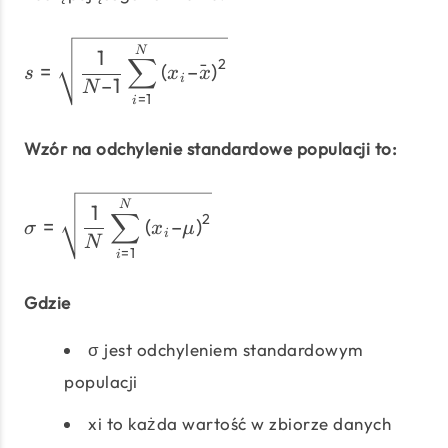
s = \sqrt{\dfrac{1}{N – 1
N
1
∑
2
=
(
–
ˉ
)
s
x
x
i
–1
N
=
1
i
Wzór na odchylenie standardowe populacji to:
σ = \sqrt{\dfrac{1}{N} \
N
1
∑
2
=
(
–
)
σ
x
μ
i
N
=
1
i
Gdzie
σ jest odchyleniem standardowym
populacji
xi to każda wartość w zbiorze danych