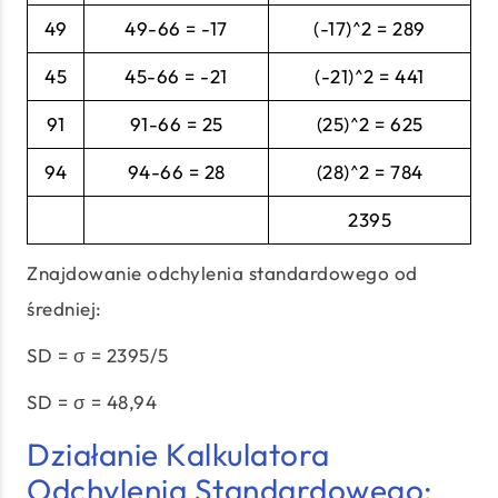
49
49-66 = -17
(-17)^2 = 289
45
45-66 = -21
(-21)^2 = 441
91
91-66 = 25
(25)^2 = 625
94
94-66 = 28
(28)^2 = 784
2395
Znajdowanie odchylenia standardowego od
średniej:
SD = σ = 2395/5
SD = σ = 48,94
Działanie Kalkulatora
Odchylenia Standardowego: