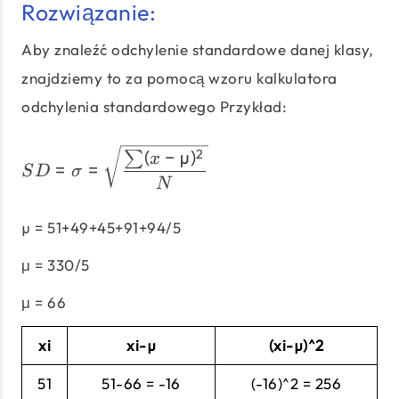
Rozwiązanie:
Aby znaleźć odchylenie standardowe danej klasy,
znajdziemy to za pomocą wzoru kalkulatora
odchylenia standardowego Przykład:
SD = σ = \sqrt\frac{\su
(
−
µ
)
2
∑
x
=
=
S
D
σ
N
µ = 51+49+45+91+94/5
μ = 330/5
μ = 66
xi
xi-µ
(xi-µ)^2
51
51-66 = -16
(-16)^2 = 256