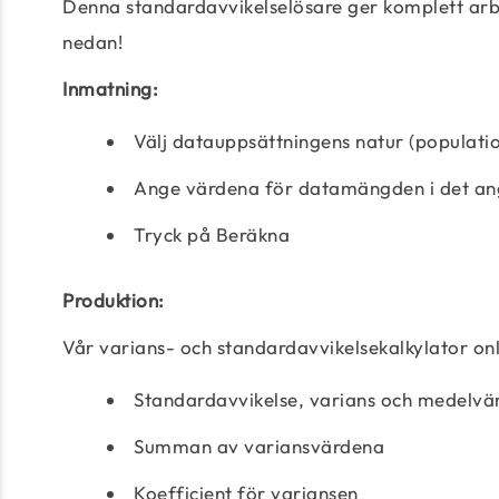
Denna standardavvikelselösare ger komplett arbe
nedan!
Inmatning:
Välj datauppsättningens natur (populatio
Ange värdena för datamängden i det ang
Tryck på Beräkna
Produktion:
Vår varians- och standardavvikelsekalkylator onli
Standardavvikelse, varians och medelv
Summan av variansvärdena
Koefficient för variansen