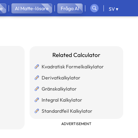
re
AI Matte-lösare
Fråga AI
SV ▾
Related Calculator
Kvadratisk Formelkalkylator
Derivatkalkylator
Gränskalkylator
Integral Kalkylator
Standardfeil Kalkylator
ADVERTISEMENT