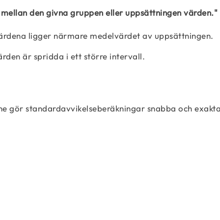
 mellan den givna gruppen eller uppsättningen värden."
värdena ligger närmare medelvärdet av uppsättningen.
den är spridda i ett större intervall.
ine gör standardavvikelseberäkningar snabba och exakt
s = \sqrt{\dfrac{1}{N – 1} \sum_{i=1}^N\lef