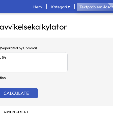
Hem
Kategori ▾
Textproblem-lösa
vvikelsekalkylator
s (Separated by Comma)
tion
CALCULATE
ADVERTISEMENT