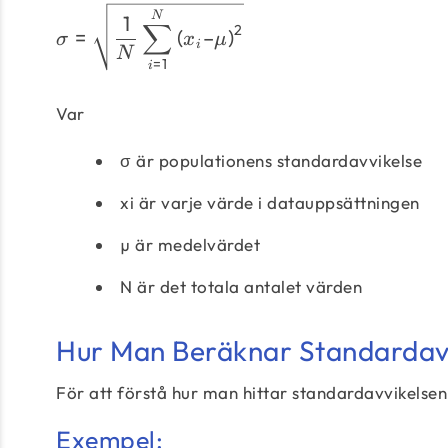
N
1
∑
2
=
(
–
)
σ
x
μ
i
N
=
1
i
Var
σ är populationens standardavvikelse
xi är varje värde i datauppsättningen
µ är medelvärdet
N är det totala antalet värden
Hur Man Beräknar Standardav
För att förstå hur man hittar standardavvikelsen
Exempel: