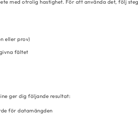
te med otrolig hastighet. För att använda det, följ ste
n eller prov)
ivna fältet
ne ger dig följande resultat:
ärde för datamängden