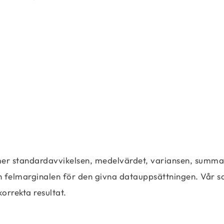
mer standardavvikelsen, medelvärdet, variansen, summa
ch felmarginalen för den givna datauppsättningen. Vår s
orrekta resultat.