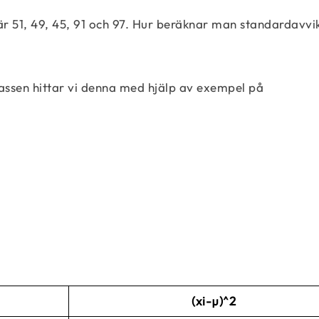
är 51, 49, 45, 91 och 97. Hur beräknar man standardavvi
lassen hittar vi denna med hjälp av exempel på
SD = σ = \sqrt\frac{\sum(x-µ)^2}{N}
(xi-µ)^2