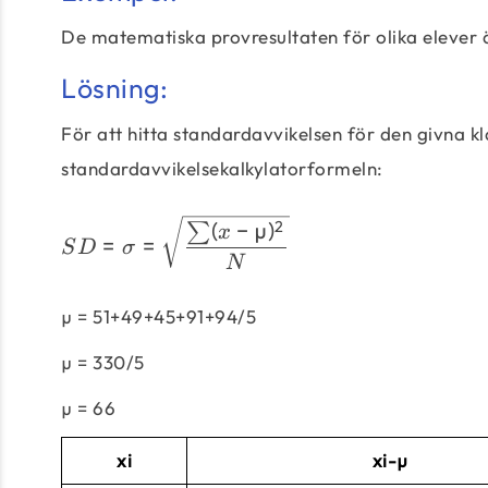
De matematiska provresultaten för olika elever 
Lösning:
För att hitta standardavvikelsen för den givna k
standardavvikelsekalkylatorformeln:
(
−
µ
)
2
∑
x
=
=
S
D
σ
N
µ = 51+49+45+91+94/5
µ = 330/5
µ = 66
xi
xi-µ