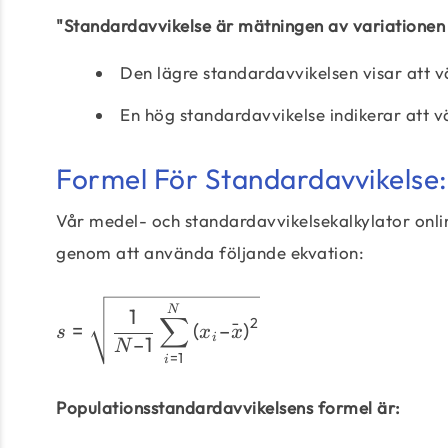
"Standardavvikelse är mätningen av variationen
Den lägre standardavvikelsen visar att 
En hög standardavvikelse indikerar att vär
Formel För Standardavvikelse:
Vår medel- och standardavvikelsekalkylator onl
genom att använda följande ekvation:
N
1
∑
2
=
(
–
ˉ
)
s
x
x
i
–1
N
=
1
i
Populationsstandardavvikelsens formel är: