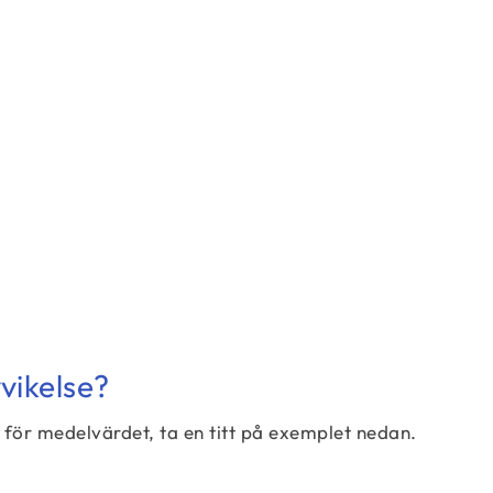
σ = \sqrt{\dfrac{1}{N} \sum_{i=1}^N\left(x_
vikelse?
 för medelvärdet, ta en titt på exemplet nedan.