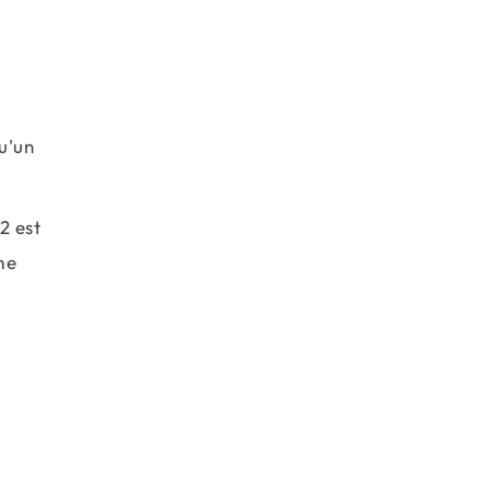
u'un
2 est
me