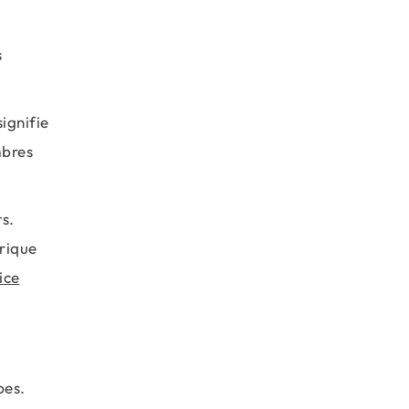
e
s
signifie
mbres
s.
brique
ice
pes.