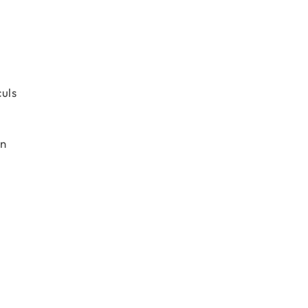
uls
on