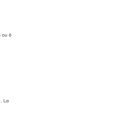
3 ou 6
e. La